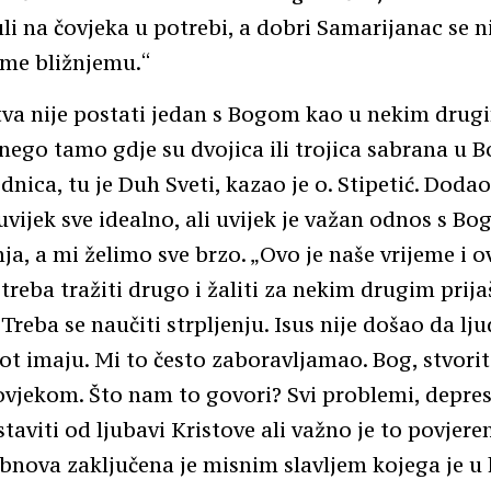
uli na čovjeka u potrebi, a dobri Samarijanac se 
me bližnjemu.“
tva nije postati jedan s Bogom kao u nekim drug
 nego tamo gdje su dvojica ili trojica sabrana u B
dnica, tu je Duh Sveti, kazao je o. Stipetić. Dodao
 uvijek sve idealno, ali uvijek je važan odnos s B
nja, a mi želimo sve brzo. „Ovo je naše vrijeme i o
 treba tražiti drugo i žaliti za nekim drugim prij
reba se naučiti strpljenju. Isus nije došao da lju
ot imaju. Mi to često zaboravljamao. Bog, stvorit
ovjekom. Što nam to govori? Svi problemi, depres
taviti od ljubavi Kristove ali važno je to povjeren
ova zaključena je misnim slavljem kojega je u k