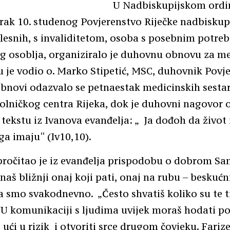
U Nadbiskupijskom ordin
orak 10. studenog Povjerenstvo Riječke nadbiskup
lesnih, s invaliditetom, osoba s posebnim potre
g osoblja, organiziralo je duhovnu obnovu za m
u je vodio o. Marko Stipetić, MSC, duhovnik Povje
bnovi odazvalo se petnaestak medicinskih sestar
olničkog centra Rijeka, dok je duhovni nagovor o.
 tekstu iz Ivanova evanđelja: „ Ja dođoh da život
 ga imaju“ (Iv10,10).
 pročitao je iz evanđelja prispodobu o dobrom Sa
naš bližnji onaj koji pati, onaj na rubu – beskućnik
a smo svakodnevno. „Često shvatiš koliko su te ti
. U komunikaciji s ljudima uvijek moraš hodati po 
 ući u rizik i otvoriti srce drugom čovjeku. Farizej