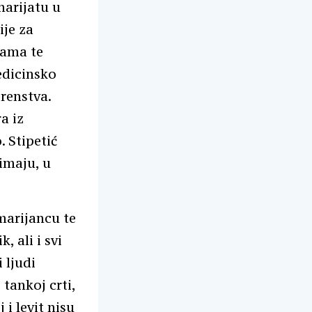
arijatu u
ije za
bama te
edicinsko
renstva.
a iz
 Stipetić
 imaju, u
marijancu te
, ali i svi
 ljudi
tankoj crti,
 i levit nisu