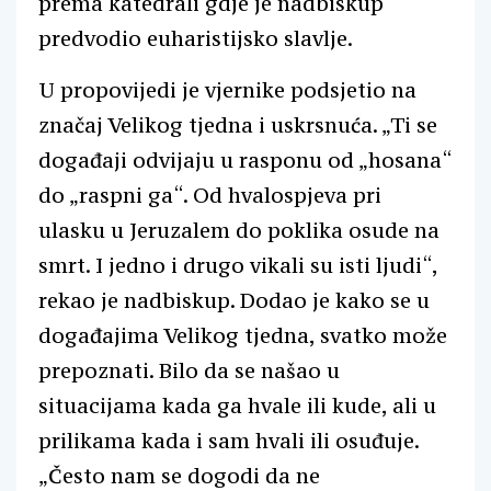
prema katedrali gdje je nadbiskup
predvodio euharistijsko slavlje.
U propovijedi je vjernike podsjetio na
značaj Velikog tjedna i uskrsnuća. „Ti se
događaji odvijaju u rasponu od „hosana“
do „raspni ga“. Od hvalospjeva pri
ulasku u Jeruzalem do poklika osude na
smrt. I jedno i drugo vikali su isti ljudi“,
rekao je nadbiskup. Dodao je kako se u
događajima Velikog tjedna, svatko može
prepoznati. Bilo da se našao u
situacijama kada ga hvale ili kude, ali u
prilikama kada i sam hvali ili osuđuje.
„Često nam se dogodi da ne