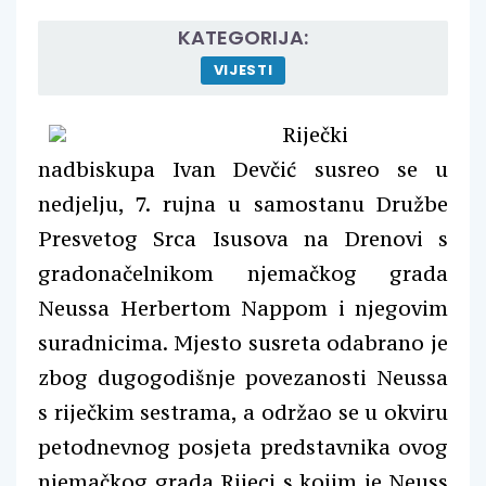
KATEGORIJA:
VIJESTI
Riječki
nadbiskupa Ivan Devčić susreo se u
nedjelju, 7. rujna u samostanu Družbe
Presvetog Srca Isusova na Drenovi s
gradonačelnikom njemačkog grada
Neussa Herbertom Nappom i njegovim
suradnicima. Mjesto susreta odabrano je
zbog dugogodišnje povezanosti Neussa
s riječkim sestrama, a održao se u okviru
petodnevnog posjeta predstavnika ovog
njemačkog grada Rijeci s kojim je Neuss