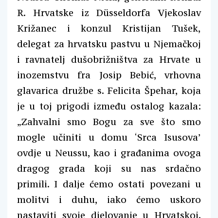
R. Hrvatske iz Düsseldorfa Vjekoslav
Križanec i konzul Kristijan Tušek,
delegat za hrvatsku pastvu u Njemačkoj
i ravnatelj dušobrižništva za Hrvate u
inozemstvu fra Josip Bebić, vrhovna
glavarica družbe s. Felicita Špehar, koja
je u toj prigodi između ostalog kazala:
„Zahvalni smo Bogu za sve što smo
mogle učiniti u domu ‘Srca Isusova’
ovdje u Neussu, kao i građanima ovoga
dragog grada koji su nas srdačno
primili. I dalje ćemo ostati povezani u
molitvi i duhu, iako ćemo uskoro
nastaviti svoje djelovanje u Hrvatskoj.