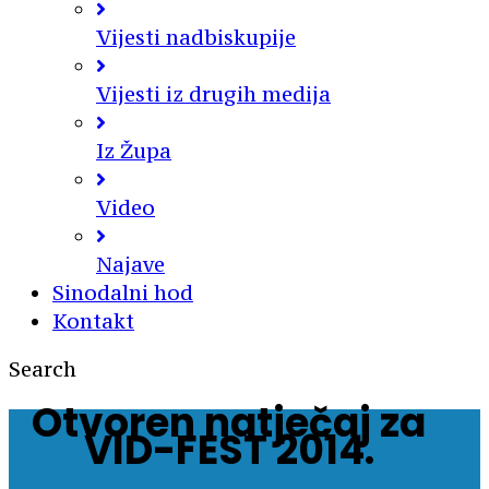
Vijesti nadbiskupije
Vijesti iz drugih medija
Iz Župa
Video
Najave
Sinodalni hod
Kontakt
Search
Otvoren natječaj za
VID-FEST 2014.