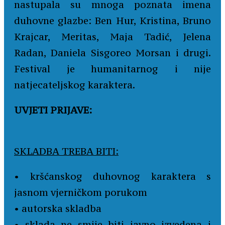
nastupala su mnoga poznata imena
duhovne glazbe: Ben Hur, Kristina, Bruno
Krajcar, Meritas, Maja Tadić, Jelena
Radan, Daniela Sisgoreo Morsan i drugi.
Festival je humanitarnog i nije
natjecateljskog karaktera.
UVJETI PRIJAVE:
SKLADBA TREBA BITI:
• kršćanskog duhovnog karaktera s
jasnom vjerničkom porukom
• autorska skladba
• sklada ne smije biti javno izvedena i