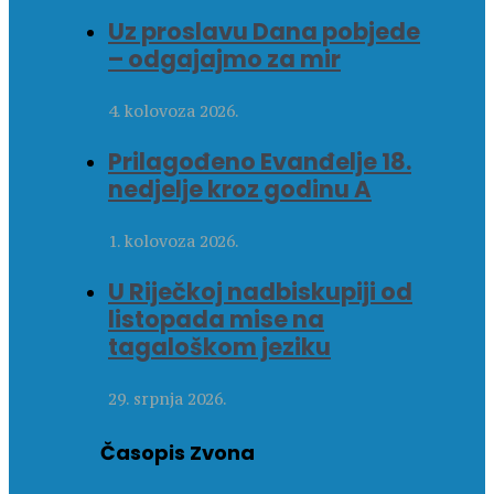
Uz proslavu Dana pobjede
– odgajajmo za mir
4. kolovoza 2026.
Prilagođeno Evanđelje 18.
nedjelje kroz godinu A
1. kolovoza 2026.
U Riječkoj nadbiskupiji od
listopada mise na
tagaloškom jeziku
29. srpnja 2026.
Časopis Zvona