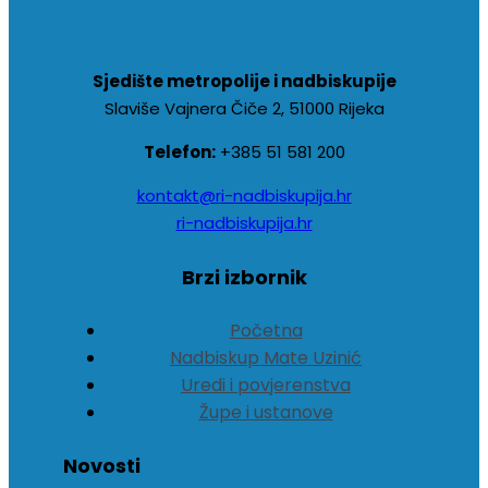
Sjedište metropolije i nadbiskupije
Slaviše Vajnera Čiče 2, 51000 Rijeka
Telefon:
+385 51 581 200
kontakt@ri-nadbiskupija.hr
ri-nadbiskupija.hr
Brzi izbornik
Početna
Nadbiskup Mate Uzinić
Uredi i povjerenstva
Župe i ustanove
Novosti