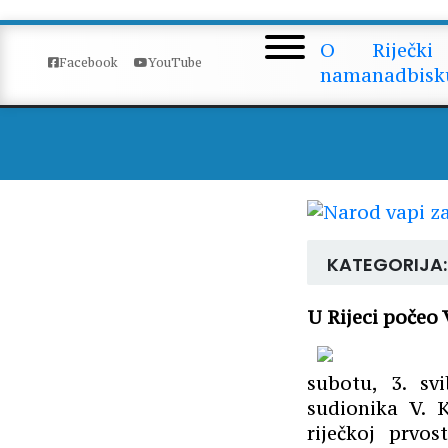
Narod v
O
Riječki
Facebook
YouTube
nama
nadbisk
KATEGORIJA:
U Rijeci počeo
subotu, 3. sv
sudionika V. 
riječkoj prvo