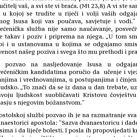
e učitelj vaš, a svi ste vi braća. (Mt 23,8) A vi ste 
 u kojoj se trudite u riječi i volji vaših odgaja
og Isusa koji vas poučava, savjetuje i vodi.
ćenička služba nije samo naučavanje, posveći
e takav i poziv i priprema na njega. „U tom s
ebi i u ustanovama u kojima se odgajamo smisa
tvenost našeg poziva i svega što mu prethodi i pra
je pozvao na nasljedovanje Isusa u odgajan
većeničkim kandidatima poručio da učenje i vjež
janjima i vrednovanjima, u postupanjima i činje
ljudsko. „To znači da se iz dana u dan trebate, 
 svoju ljudskost suobličavati Kristovu čovještvu
asju s njegovim božanstvom.“
stolskoj službi pozvao ih je na razmatranje svak
naestorici apostola: “Sazva dvanaestoricu i dad
ima i da liječe bolesti. I posla ih propovijedati k