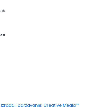
 18.
 od
Izrada i održavanje: Creative Media™