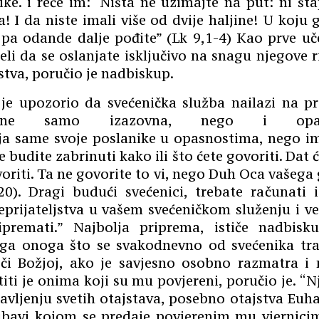
snike. i reče im: ‘Ništa ne uzimajte na put: ni šta
a! I da niste imali više od dvije haljine! U koju
 pa odande dalje pođite” (Lk 9,1-4) Kao prve uče
eli da se oslanjate isključivo na snagu njegove ri
stva, poručio je nadbiskup.
je upozorio da svećenička služba nailazi na pr
e samo izazovna, nego i opas
lja
same
svoje
poslanike
u
opasnostima
,
nego
i
e
budite
zabrinuti
kako
ili
š
to
ć
ete
govoriti
.
Dat ć
voriti. Ta ne govorite to vi, nego Duh Oca vašega
0). Dragi budući svećenici, trebate računati 
eprijateljstva u vašem svećeničkom služenju i ve
premati.” Najbolja priprema, ističe nadbisku
ega onoga što se svakodnevno od svećenika tra
eči Božjoj, ako je savjesno osobno razmatra i 
iti je onima koji su mu povjereni, poručio je. “
vljenju svetih otajstava, posebno otajstva Euha
jubavi kojom se predaje povjerenim mu vjernic