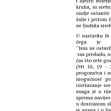
i liječiti bole
kruha, ni srebr
ondje ostanite
šalje i pritom ž
ne ljudska sred
U nastavku ih 
čega je n
“
Isus
ne
ostav
vas
predadu
,
n
čas što ćete go
(Mt 10, 19 – 2
progonstva i n
mogućnost pri
izvršavanje sv
snaga je u rij
sprema navijest
u dostojnom sla
je snaga i u l