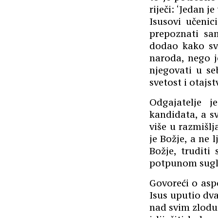
riječi: ‘Jedan j
Isusovi učenici
prepoznati sam
dodao kako sve
naroda, nego j
njegovati u s
svetost i otajs
Odgajatelje 
kandidata, a s
više u razmišl
je Božje, a ne 
Božje, truditi
potpunom sugl
Govoreći o aspo
Isus uputio dva
nad svim zlodus