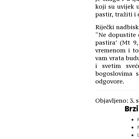
koji su uvijek 
pastir, tražiti 
Riječki nadbis
“Ne dopustite 
pastira’ (Mt 9
vremenom i to
vam vrata budu
i svetim sve
bogoslovima s
odgovore.
Objavljeno: 3. 
Brzi