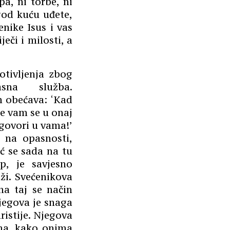
pa, ni torbe, ni
 god kuću uđete,
nike Isus i vas
ječi i milosti, a
otivljenja zbog
na služba.
m
obe
ć
ava
: ‘
Kad
e vam se u onaj
 govori u vama!’
i na opasnosti,
ć se sada na tu
p, je savjesno
ži. Svećenikova
na taj se način
Njegova je snaga
ristije. Njegova
ima, kako onima