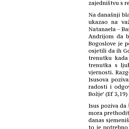
zajedništvu s r
Na današnji bla
ukazao na važ
Natanaela – Bar
Andrijom da b
Bogoslove je p
osjetili da ih 
trenutku kada 
trenutka s lju
vjernosti. Raz
Isusova poziva
radosti i odgo
Božje’ (Ef 3,19)
Isus poziva da 
mora prethoditi 
danas sjemeništ
to je potrebno 