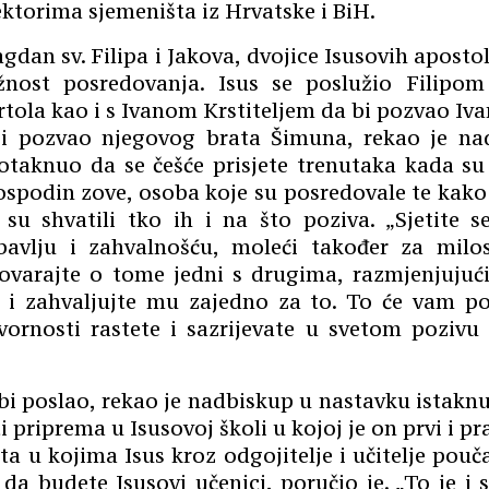
ektorima sjemeništa iz Hrvatske i BiH.
gdan sv. Filipa i Jakova, dvojice Isusovih aposto
nost posredovanja. Isus se poslužio Filipo
tola kao i s Ivanom Krstiteljem da bi pozvao Ivan
i pozvao njegovog brata Šimuna, rekao je nad
otaknuo da se češće prisjete trenutaka kada su 
Gospodin zove, osoba koje su posredovale te kako 
su shvatili tko ih i na što poziva. „Sjetite 
bavlju i zahvalnošću, moleći također za milos
govarajte o tome jedni s drugima, razmjenjujući
 i zahvaljujte mu zajedno za to. To će vam p
vornosti rastete i sazrijevate u svetom pozivu
bi poslao, rekao je nadbiskup u nastavku istakn
priprema u Isusovoj školi u kojoj je on prvi i pra
a u kojima Isus kroz odgojitelje i učitelje pouč
da budete Isusovi učenici, poručio je. „To je i