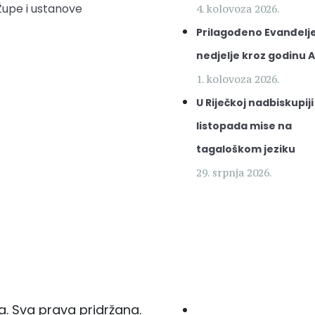
Župe i ustanove
4. kolovoza 2026.
Prilagođeno Evanđelje
nedjelje kroz godinu A
1. kolovoza 2026.
U Riječkoj nadbiskupiji
listopada mise na
tagaloškom jeziku
29. srpnja 2026.
a. Sva prava pridržana.