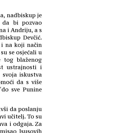
la, nadbiskup je
m da bi pozvao
a i Andriju, a s
biskup Devčić.
i na koji način
su se osjećali u
se tog blaženog
t ustrajnosti i
 svoja iskustva
omoći da s više
 ‘do sve Punine
uvši da poslanju
vi učitelj. To su
ava i odgaja. Za
 smisao Isusovih