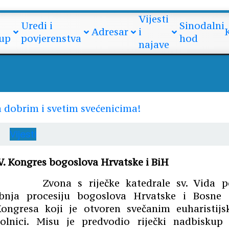
api za dobrim i svetim sveć
Vijesti
Uredi i
Sinodalni
Adresar
i
up
povjerenstva
hod
najave
Vijesti
 V. Kongres bogoslova Hrvatske i BiH
Zvona s riječke katedrale sv. Vida p
ibnja procesiju bogoslova Hrvatske i Bosne 
Kongresa koji je otvoren svečanim euharistijs
stolnici. Misu je predvodio riječki nadbiskup