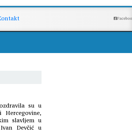
enicima!
Kontakt
Facebo
ozdravila su u
i Hercegovine,
kim slavljem u
 Ivan Devčić u