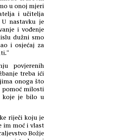
samo u onoj mjeri
telja i učitelja
“ U nastavku je
vanje i vođenje
mislu dužni smo
o i osjećaj za
ti.“
ju povjerenih
banje treba ići
njima onoga što
uz pomoć milosti
 koje je bilo u
e riječi koju je
e im moć i vlast
raljevstvo Božje