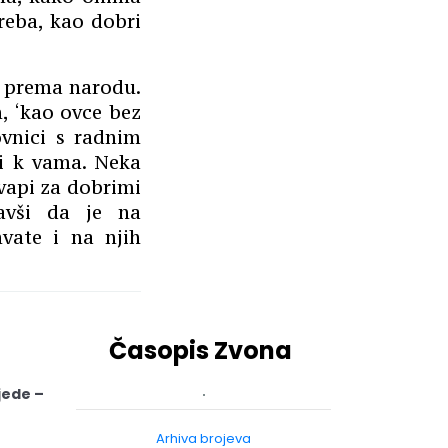
treba, kao dobri
v prema narodu.
, ‘kao ovce bez
ovnici s radnim
i k vama. Neka
vapi za dobrimi
avši da je na
vate i na njih
Časopis Zvona
jede –
Arhiva brojeva