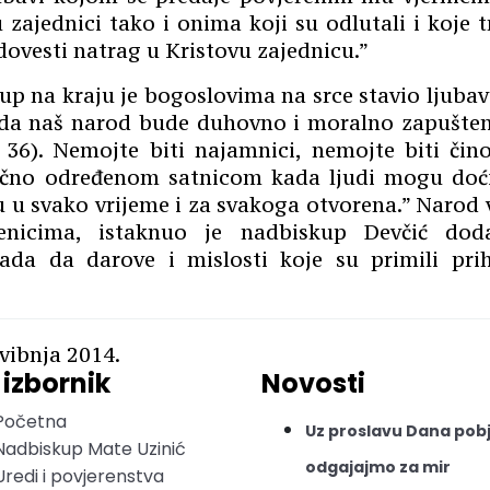
u zajednici tako i onima koji su odlutali i koje 
i dovesti natrag u Kristovu zajednicu.”
kup na kraju je bogoslovima na srce stavio ljuba
da naš narod bude duhovno i moralno zapušten
, 36). Nemojte biti najamnici, nemojte biti čin
čno određenom satnicom kada ljudi mogu doć
 u svako vrijeme i za svakoga otvorena.” Narod 
ćenicima, istaknuo je nadbiskup Devčić dod
ada da darove i mislosti koje su primili prih
svibnja 2014.
 izbornik
Novosti
Početna
Uz proslavu Dana pob
Nadbiskup Mate Uzinić
odgajajmo za mir
Uredi i povjerenstva