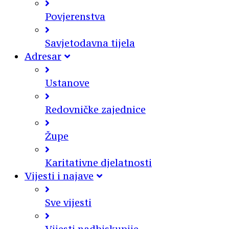
Povjerenstva
Savjetodavna tijela
Adresar
Ustanove
Redovničke zajednice
Župe
Karitativne djelatnosti
Vijesti i najave
Sve vijesti