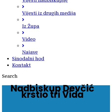
Vijesti nadbiskupije
Vijesti iz drugih medija
Iz Župa
Video
Najave
Sinodalni hod
Kontakt
Search
Nadbiskup Devčić
krstio tri Vida