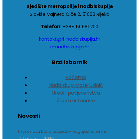
Sjedište metropolije i nadbiskupije
Slaviše Vajnera Čiče 2, 51000 Rijeka
Telefon:
+385 51 581 200
kontakt@ri-nadbiskupija.hr
ri-nadbiskupija.hr
Brzi izbornik
Početna
Nadbiskup Mate Uzinić
Uredi i povjerenstva
Župe i ustanove
Novosti
Uz proslavu Dana pobjede – odgajajmo za mir
4. kolovoza 2026.