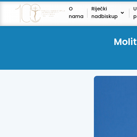
O
Riječki
U
nama
nadbiskup
p
Molit