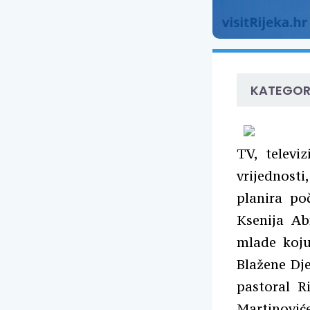
KATEGOR
TV, televi
vrijednost
planira po
Ksenija Ab
mlade koju
Blažene Dje
pastoral R
Martinović