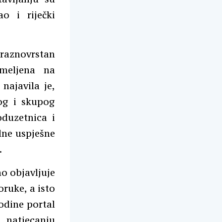
ao i riječki
i raznovrstan
meljena na
najavila je,
og i skupog
oduzetnica i
dne uspješne
.
o objavljuje
poruke, a isto
godine portal
a natjecanju