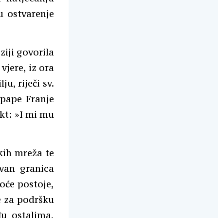
u ostvarenje
ziji govorila
 vjere, iz ora
u, riječi sv.
 pape Franje
ekt: »I mi mu
kih mreža te
zvan granica
koće postoje,
e za podršku
đu ostalima,