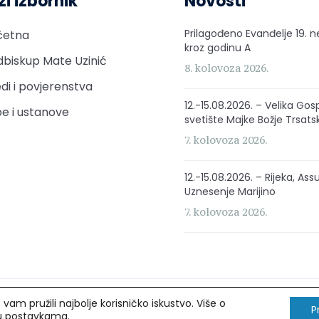
zi izbornik
Novosti
Prilagođeno Evanđelje 19. n
četna
kroz godinu A
biskup Mate Uzinić
8. kolovoza 2026.
di i povjerenstva
12.-15.08.2026. – Velika Gos
e i ustanove
svetište Majke Božje Trsats
7. kolovoza 2026.
12.-15.08.2026. – Rijeka, Ass
Uznesenje Marijino
7. kolovoza 2026.
am pružili najbolje korisničko iskustvo. Više o
rava pridržana.
P
 u
postavkama
.