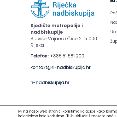
Br
Po
Nad
Sjedište metropolije i
nadbiskupije
Ure
Slaviše Vajnera Čiče 2, 51000
Žup
Rijeka
Telefon:
+385 51 581 200
kontakt@ri-nadbiskupija.hr
ri-nadbiskupija.hr
Mi na našoj web stranici koristimo kolačiće kako bismo v
Copyright © 2021. Riječka nadbiskupija. Sva p
kolačićima koje koristimo (ili ih isključiti) možete naći