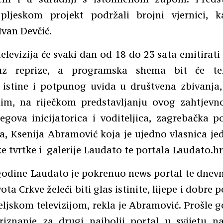
 pljeskom projekt podržali brojni vjernici, k
Ivan Devčić.
televizija će svaki dan od 18 do 23 sata emitirat
z reprize, a programska shema bit će te
 istine i potpunog uvida u društvena zbivanja, 
im, na riječkom predstavljanju ovog zahtjevn
egova inicijatorica i voditeljica, zagrebačka p
a, Ksenija Abramović koja je ujedno vlasnica je
e tvrtke i galerije Laudato te portala Laudato.hr
 godine Laudato je pokrenuo news portal te dnevn
ivota Crkve želeći biti glas istinite, lijepe i dobre 
iteljskom televizijom, rekla je Abramović. Prošle 
riznanje za drugi najbolji portal u svijetu n