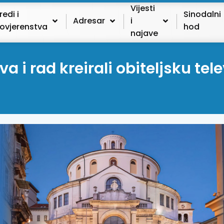
Vijesti
redi i
Sinodalni
Adresar
i
ovjerenstva
hod
najave
va i rad kreirali obiteljsku tele