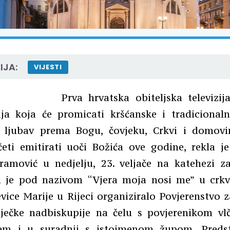
IJA:
VIJESTI
Prva hrvatska obiteljska televizi
zija koja će promicati kršćanske i tradicionaln
i, ljubav prema Bogu, čovjeku, Crkvi i domov
četi emitirati uoči Božića ove godine, rekla je
ramović u nedjelju, 23. veljače na katehezi z
 je pod nazivom “Vjera moja nosi me” u crkv
vice Marije u Rijeci organiziralo Povjerenstvo z
iječke nadbiskupije na čelu s povjerenikom vl
em i u suradnji s istoimenom župom. Predst