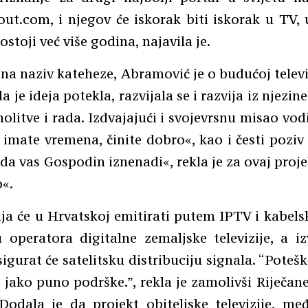
ut.com, i njegov će iskorak biti iskorak u TV, 
ostoji već više godina, najavila je.
 na naziv kateheze, Abramović je o budućoj televi
a je ideja potekla, razvijala se i razvija iz njezine
olitve i rada. Izdvajajući i svojevrsnu misao vodilj
imate vremena, činite dobro«, kao i česti poziv
da vas Gospodin iznenadi«, rekla je za ovaj proj
«.
ija će u Hrvatskoj emitirati putem IPTV i kabels
 operatora digitalne zemaljske televizije, a i
igurat će satelitsku distribuciju signala. “Poteš
 jako puno podrške.”, rekla je zamolivši Riječan
Dodala je da projekt obiteljske televizije, me