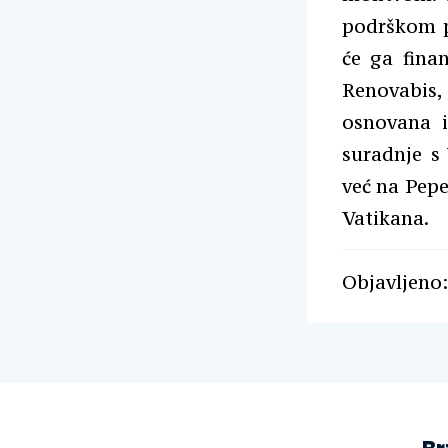
podrškom p
će ga fina
Renovabis,
osnovana i
suradnje s
već na Pepe
Vatikana.
Objavljeno: