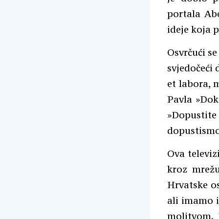
portala Abo
ideje koja p
Osvrčući se
svjedočeći d
et labora, m
Pavla »Dok 
»Dopustite 
dopustismo
Ova televiz
kroz mrežu
Hrvatske os
ali imamo i
molitvom. 