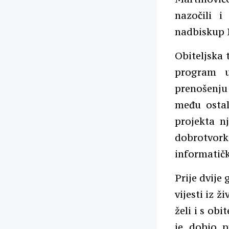
nazočili i
nadbiskup 
Obiteljska 
program u
prenošenju
među ostal
projekta nj
dobrotvork
informatičk
Prije dvije
vijesti iz ž
želi i s ob
je dobio p