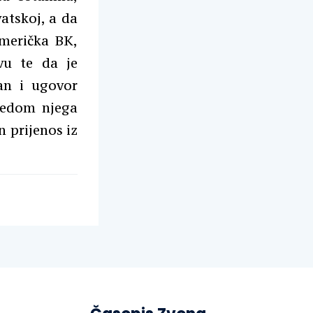
atskoj, a da
Američka BK,
vu te da je
san i ugovor
ijedom njega
n prijenos iz