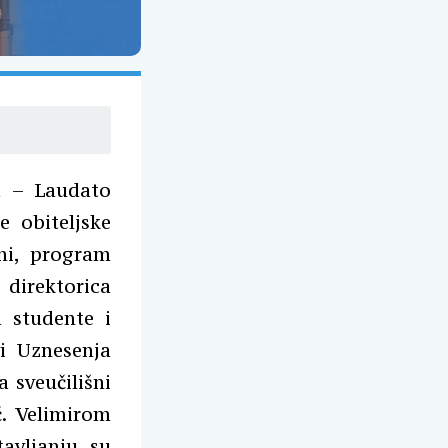
ja – Laudato
e obiteljske
ini, program
 direktorica
a studente i
i Uznesenja
a sveučilišni
č. Velimirom
avljanju su