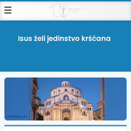
Isus želi jedinstvo kršćana