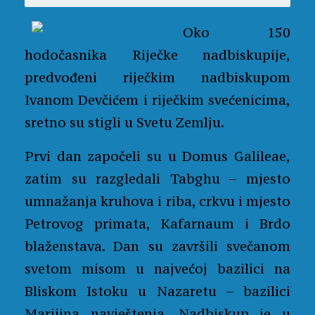
Oko 150
hodočasnika Riječke nadbiskupije,
predvođeni riječkim nadbiskupom
Ivanom Devčićem i riječkim svećenicima,
sretno su stigli u Svetu Zemlju.
Prvi dan započeli su u Domus Galileae,
zatim su razgledali Tabghu – mjesto
umnažanja kruhova i riba, crkvu i mjesto
Petrovog primata, Kafarnaum i Brdo
blaženstava. Dan su završili svečanom
svetom misom u najvećoj bazilici na
Bliskom Istoku u Nazaretu – bazilici
Marijina navještenja. Nadbiskup je u