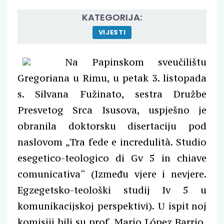
KATEGORIJA:
VIJESTI
Na Papinskom sveučilištu
Gregoriana u Rimu, u petak 3. listopada
s. Silvana Fužinato, sestra Družbe
Presvetog Srca Isusova, uspješno je
obranila doktorsku disertaciju pod
naslovom „Tra fede e incredulità. Studio
esegetico-teologico di Gv 5 in chiave
comunicativa“ (Između vjere i nevjere.
Egzegetsko-teološki studij Iv 5 u
komunikacijskoj perspektivi). U ispit
noj
komisiji bili su prof. Mario López Barrio,