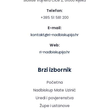
Slaviše Vajnera Čiče 2, 51000 Rijeka
Telefon:
+385 51 581 200
E-mail:
kontakt@ri-nadbiskupija.hr
Web:
ri-nadbiskupija.hr
Brzi izbornik
Početna
Nadbiskup Mate Uzinić
Uredi i povjerenstva
Župe i ustanove