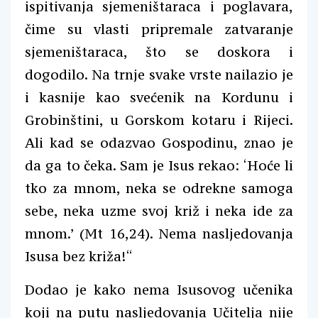
ispitivanja sjemeništaraca i poglavara,
čime su vlasti pripremale zatvaranje
sjemeništaraca, što se doskora i
dogodilo. Na trnje svake vrste nailazio je
i kasnije kao svećenik na Kordunu i
Grobinštini, u Gorskom kotaru i Rijeci.
Ali kad se odazvao Gospodinu, znao je
da ga to čeka. Sam je Isus rekao: ‘Hoće li
tko za mnom, neka se odrekne samoga
sebe, neka uzme svoj križ i neka ide za
mnom.’ (Mt 16,24). Nema nasljedovanja
Isusa bez križa!“
Dodao je kako nema Isusovog učenika
koji na putu nasljedovanja Učitelja nije