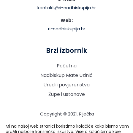
kontakt@ri-nadbiskupija.hr
Web:
ri-nadbiskupija.hr
Brzi izbornik
Početna
Nadbiskup Mate Uzinić
Uredi i povjerenstva
Župe i ustanove
Copyright © 2021. Riječka
nadbiskupija. Sva prava
Mi na našoj web stranici koristimo kolačiće kako bismo vam
pridržana.
pružili najbolje korisničko iskustvo. Više o kolačićima koje