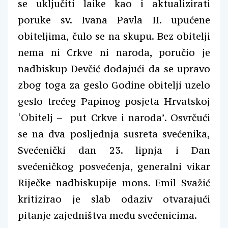
se uključiti laike kao i aktualizirati
poruke sv. Ivana Pavla II. upućene
obiteljima, čulo se na skupu. Bez obitelji
nema ni Crkve ni naroda, poručio je
nadbiskup Devčić dodajući da se upravo
zbog toga za geslo Godine obitelji uzelo
geslo trećeg Papinog posjeta Hrvatskoj
‘Obitelj – put Crkve i naroda’. Osvrčući
se na dva posljednja susreta svećenika,
Svećenički dan 23. lipnja i Dan
svećeničkog posvećenja, generalni vikar
Riječke nadbiskupije mons. Emil Svažić
kritizirao je slab odaziv otvarajući
pitanje zajedništva među svećenicima.