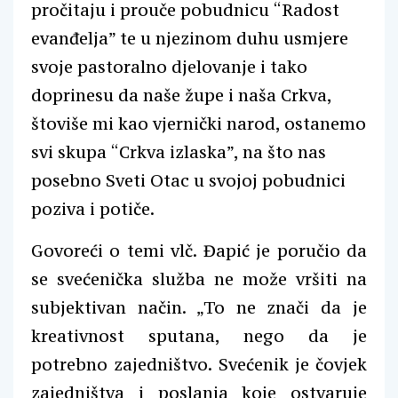
pročitaju i prouče pobudnicu “Radost
evanđelja” te u njezinom duhu usmjere
svoje pastoralno djelovanje i tako
doprinesu da naše župe i naša Crkva,
štoviše mi kao vjernički narod, ostanemo
svi skupa “Crkva izlaska”, na što nas
posebno Sveti Otac u svojoj pobudnici
poziva i potiče.
Govoreći o temi vlč. Đapić je poručio da
se svećenička služba ne može vršiti na
subjektivan način. „To ne znači da je
kreativnost sputana, nego da je
potrebno zajedništvo. Svećenik je čovjek
zajedništva i poslanja koje ostvaruje