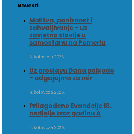
Novosti
Molitva, poniznost i
zahvaljivanje – uz
zavjetno slavlje u
samostanu na Pomeriu
6. kolovoza 2026.
Uz proslavu Dana pobjede
– odgajajmo za mir
4. kolovoza 2026.
Prilagođeno Evanđelje 18.
nedjelje kroz godinu A
1. kolovoza 2026.