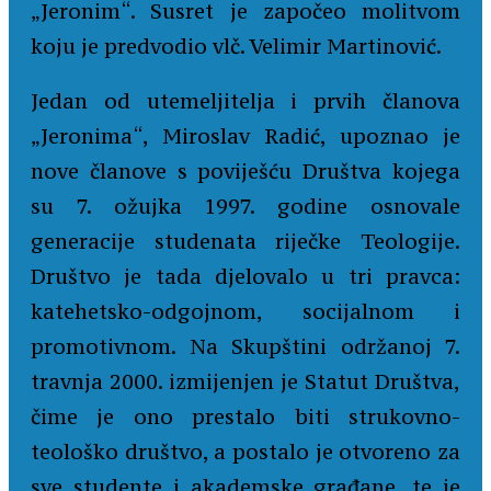
„Jeronim“. Susret je započeo molitvom
koju je predvodio vlč. Velimir Martinović.
Jedan od utemeljitelja i prvih članova
„Jeronima“, Miroslav Radić, upoznao je
nove članove s poviješću Društva kojega
su 7. ožujka 1997. godine osnovale
generacije studenata riječke Teologije.
Društvo je tada djelovalo u tri pravca:
katehetsko-odgojnom, socijalnom i
promotivnom. Na Skupštini održanoj 7.
travnja 2000. izmijenjen je Statut Društva,
čime je ono prestalo biti strukovno-
teološko društvo, a postalo je otvoreno za
sve studente i akademske građane, te je