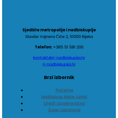
Sjedište metropolije i nadbiskupije
Slaviše Vajnera Čiče 2, 51000 Rijeka
Telefon:
+385 51 581 200
kontakt@ri-nadbiskupija.hr
ri-nadbiskupija.hr
Brzi izbornik
Početna
Nadbiskup Mate Uzinić
Uredi i povjerenstva
Župe i ustanove