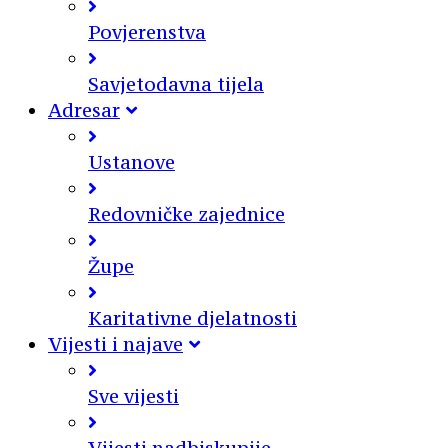
Povjerenstva
Savjetodavna tijela
Adresar
Ustanove
Redovničke zajednice
Župe
Karitativne djelatnosti
Vijesti i najave
Sve vijesti