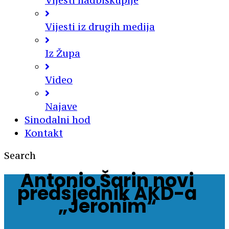
Vijesti nadbiskupije
Vijesti iz drugih medija
Iz Župa
Video
Najave
Sinodalni hod
Kontakt
Search
Antonio Šarin novi
predsjednik AKD-a
„Jeronim“