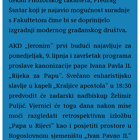
dekan Filozofskog fakulteta, Predrag
Šustar koji je najavio mogućnost suradnje
s Fakultetom čime bi se doprinijelo
izgradnji modernog građanskog društva.
AKD „Jeronim“ prvi budući najavljuje za
ponedjeljak, 9. lipnja i završetak programa
proslave kanonizacije pape Ivana Pavla II.
„Rijeka za Papu“. Svečano euharistijsko
slavlje u kapeli „Kraljice apostola“ u 18:30
predvodit će zadarski nadbiskup Želimir
Puljić. Vjernici će toga dana nakon mise
moći razgledati retrospektivnu izložbu
„Papa u Rijeci“ kao i posjetiti prostore u
Bogoslovnom sjemeništu „Ivan Pavao II.“