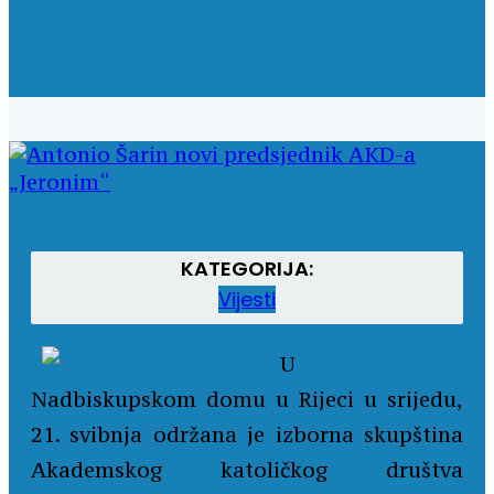
KATEGORIJA:
Vijesti
U
Nadbiskupskom domu u Rijeci u srijedu,
21. svibnja održana je izborna skupština
Akademskog katoličkog društva