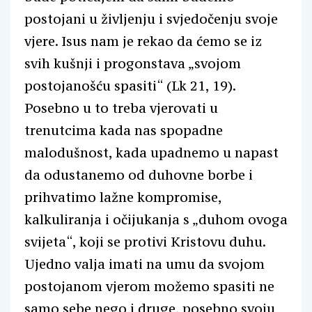
postojani u življenju i svjedočenju svoje
vjere. Isus nam je rekao da ćemo se iz
svih kušnji i progonstava „svojom
postojanošću spasiti“ (Lk 21, 19).
Posebno u to treba vjerovati u
trenutcima kada nas spopadne
malodušnost, kada upadnemo u napast
da odustanemo od duhovne borbe i
prihvatimo lažne kompromise,
kalkuliranja i očijukanja s „duhom ovoga
svijeta“, koji se protivi Kristovu duhu.
Ujedno valja imati na umu da svojom
postojanom vjerom možemo spasiti ne
samo sebe nego i druge, posebno svoju