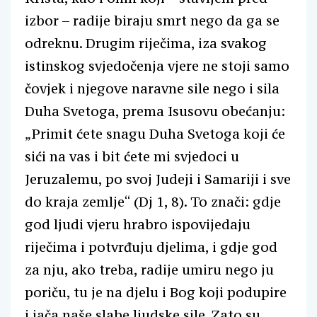
izbor – radije biraju smrt nego da ga se
odreknu. Drugim riječima, iza svakog
istinskog svjedočenja vjere ne stoji samo
čovjek i njegove naravne sile nego i sila
Duha Svetoga, prema Isusovu obećanju:
„Primit ćete snagu Duha Svetoga koji će
sići na vas i bit ćete mi svjedoci u
Jeruzalemu, po svoj Judeji i Samariji i sve
do kraja zemlje“ (Dj 1, 8). To znači: gdje
god ljudi vjeru hrabro ispovijedaju
riječima i potvrđuju djelima, i gdje god
za nju, ako treba, radije umiru nego ju
poriču, tu je na djelu i Bog koji podupire
i jača naše slabe ljudske sile. Zato su