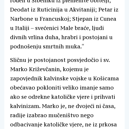
rođen u Šibeniku iz plemenite obitelji;
Deodat iz Ruticinija u Akvitaniji; Petar iz
Narbone u Francuskoj; Stjepan iz Cunea
u Italiji – svećenici Male braće, ljudi
divnih vrlina duha, hrabri i postojani u
podnošenju smrtnih muka.“
Sličnu je postojanost posvjedočio i sv.
Marko Križevčanin, kojemu je
zapovjednik kalvinske vojske u Košicama
obećavao pokloniti veliko imanje samo
ako se odrekne katoličke vjere i prihvati
kalvinizam. Marko je, ne dvojeći ni časa,
radije izabrao mučeništvo nego
odbacivanje katoličke vjere, ne iz prkosa