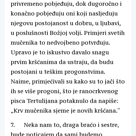
privremeno pobjeđuju, dok dugoročno i
konačno pobjeđuju oni koji nasljeduju
njegovu postojanost u dobru, u ljubavi,
u poslušnosti Božjoj volji. Primjeri svetih
mučenika to nedvojbeno potvrđuju.
Upravo je to iskustvo davalo snagu
prvim kršćanima da ustraju, da budu
postojani u teškim progonstvima.
Naime, primjećivali su kako su to jači što
ih se više progoni, što je ranocrkvenog
pisca Tertulijana potaknulo da napiše:
„Krv mučenika sjeme je novih kršćana.“
7. Neka nam to, draga braćo i sestre,
bude poticajem da sami budemo