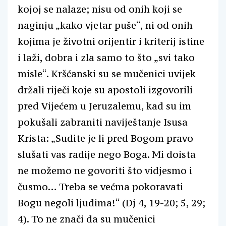
kojoj se nalaze; nisu od onih koji se
naginju „kako vjetar puše“, ni od onih
kojima je životni orijentir i kriterij istine
i laži, dobra i zla samo to što „svi tako
misle“. Kršćanski su se mučenici uvijek
držali riječi koje su apostoli izgovorili
pred Vijećem u Jeruzalemu, kad su im
pokušali zabraniti naviještanje Isusa
Krista: „Sudite je li pred Bogom pravo
slušati vas radije nego Boga. Mi doista
ne možemo ne govoriti što vidjesmo i
čusmo… Treba se većma pokoravati
Bogu negoli ljudima!“ (Dj 4, 19-20; 5, 29;
4). To ne znači da su mučenici