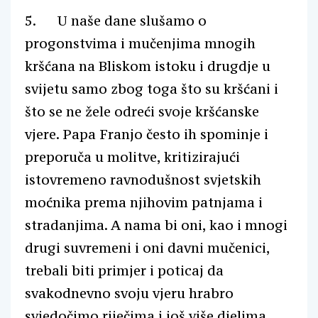
5. U naše dane slušamo o
progonstvima i mučenjima mnogih
kršćana na Bliskom istoku i drugdje u
svijetu samo zbog toga što su kršćani i
što se ne žele odreći svoje kršćanske
vjere. Papa Franjo često ih spominje i
preporuča u molitve, kritizirajući
istovremeno ravnodušnost svjetskih
moćnika prema njihovim patnjama i
stradanjima. A nama bi oni, kao i mnogi
drugi suvremeni i oni davni mučenici,
trebali biti primjer i poticaj da
svakodnevno svoju vjeru hrabro
svjedočimo riječima i još više djelima