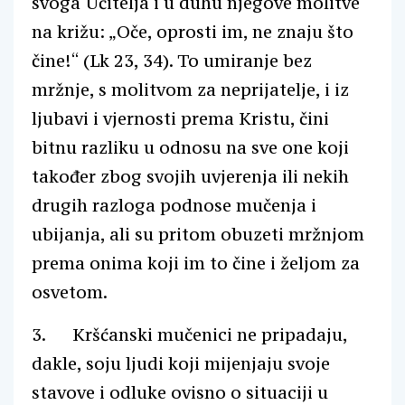
svoga Učitelja i u duhu njegove molitve
na križu: „Oče, oprosti im, ne znaju što
čine!“ (Lk 23, 34). To umiranje bez
mržnje, s molitvom za neprijatelje, i iz
ljubavi i vjernosti prema Kristu, čini
bitnu razliku u odnosu na sve one koji
također zbog svojih uvjerenja ili nekih
drugih razloga podnose mučenja i
ubijanja, ali su pritom obuzeti mržnjom
prema onima koji im to čine i željom za
osvetom.
3. Kršćanski mučenici ne pripadaju,
dakle, soju ljudi koji mijenjaju svoje
stavove i odluke ovisno o situaciji u