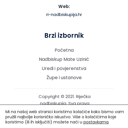
Web:
ri-nadbiskupija.hr
Brzi izbornik
Početna
Nadbiskup Mate Uzinić
Uredi i povjerenstva
Župe i ustanove
Copyright © 2021. Riječka
nadbiskupija. Sva prava
pridržana.
Mi na našoj web stranici koristimo kolačiće kako bismo vam
pružili najbolje korisničko iskustvo. Više o kolačićima koje
koristimo (ili ih isključiti) možete naći u
postavkama
.
Izrada i održavanje: Creative Media™