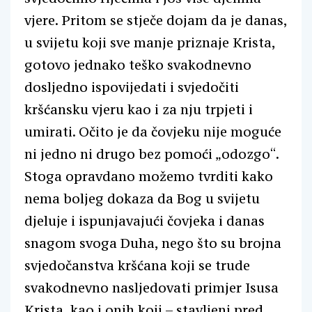
vjere. Pritom se stječe dojam da je danas,
u svijetu koji sve manje priznaje Krista,
gotovo jednako teško svakodnevno
dosljedno ispovijedati i svjedočiti
kršćansku vjeru kao i za nju trpjeti i
umirati. Očito je da čovjeku nije moguće
ni jedno ni drugo bez pomoći „odozgo“.
Stoga opravdano možemo tvrditi kako
nema boljeg dokaza da Bog u svijetu
djeluje i ispunjavajući čovjeka i danas
snagom svoga Duha, nego što su brojna
svjedočanstva kršćana koji se trude
svakodnevno nasljedovati primjer Isusa
Krista, kao i onih koji – stavljeni pred