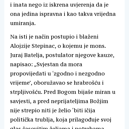
i inata nego iz iskrena uvjerenja da je
ona jedina ispravna i kao takva vrijedna
umiranja.
Na isti je način postupio i blaženi
Alojzije Stepinac, o kojemu je mons.
Juraj Batelja, postulator njegove kauze,
napisao: „Svjestan da mora
propovijedati u ‘zgodno i nezgodno
vrijeme’, oboružavao se hrabrošću i
strpljivošću. Pred Bogom bijaše miran u
savjesti, a pred neprijateljima Božjim
nije strepio niti je želio ‘biti ičija
politička trublja, koja prilagođuje svoj
glas časovitim željama i potrebama