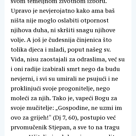
svom temeljnom životnom izboru.
Upravo je nevjerojatno kako ama baš
ništa nije moglo oslabiti otpornost
njihova duha, ni skršiti snagu njihove
volje. A još je čudesnija činjenica što
tolika djeca i mladi, poput našeg sv.
Vida, nisu zaostajali za odraslima, već su
i oni radije izabirali smrt nego da budu
nevjerni, i svi su umirali ne psujući i ne
proklinjući svoje progonitelje, nego
moleći za njih. Tako je, vapeći Bogu za
svoje mučitelje: „Gospodine, ne uzmi im
ovo za grijeh!“ (Dj 7, 60), postupio već
prvomučenik Stjepan, a sve to na tragu