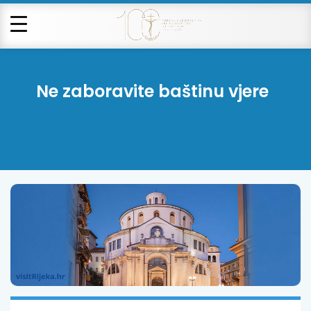
Ne zaboravite baštinu vjere