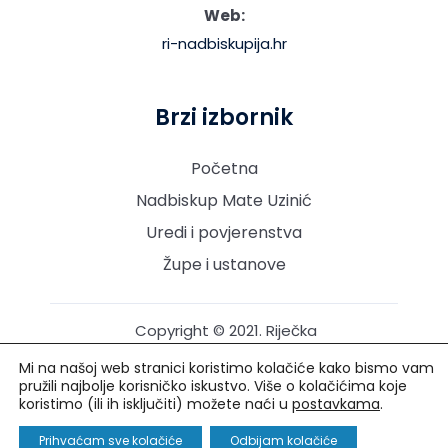
Web:
ri-nadbiskupija.hr
Brzi izbornik
Početna
Nadbiskup Mate Uzinić
Uredi i povjerenstva
Župe i ustanove
Copyright © 2021. Riječka
nadbiskupija. Sva prava
Mi na našoj web stranici koristimo kolačiće kako bismo vam
pridržana.
pružili najbolje korisničko iskustvo. Više o kolačićima koje
koristimo (ili ih isključiti) možete naći u
postavkama
.
Izrada i održavanje: Creative Media™
Prihvaćam sve kolačiće
Odbijam kolačiće