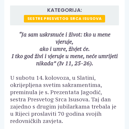
KATEGORIJA:
SESTRE PRESVETOG SRCA ISUSOVA
“Ja sam uskrsnuće i život: tko u mene
vjeruje,
ako i umre, živjet će.
I tko god živi i vjeruje u mene, neće umrijeti
nikada” (Iv 11, 25-26).
U subotu 14. kolovoza, u Slatini,
okrijepljena svetim sakramentima,
preminula je s. Prezentata Jagodić,
sestra Presvetog Srca Isusova. Taj dan
zajedno s drugim jubilarkama trebala je
u Rijeci proslaviti 70 godina svojih
redovničkih zavjeta.