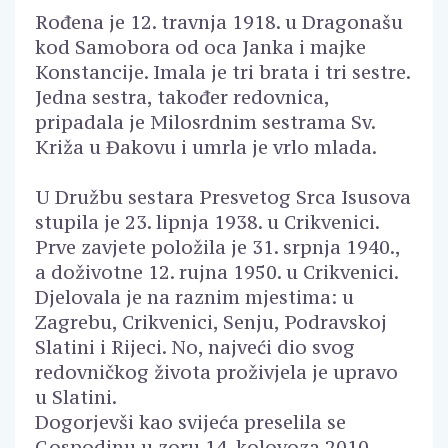
Rođena je 12. travnja 1918. u Dragonašu
kod Samobora od oca Janka i majke
Konstancije. Imala je tri brata i tri sestre.
Jedna sestra, također redovnica,
pripadala je Milosrdnim sestrama Sv.
Križa u Đakovu i umrla je vrlo mlada.
U Družbu sestara Presvetog Srca Isusova
stupila je 23. lipnja 1938. u Crikvenici.
Prve zavjete položila je 31. srpnja 1940.,
a doživotne 12. rujna 1950. u Crikvenici.
Djelovala je na raznim mjestima: u
Zagrebu, Crikvenici, Senju, Podravskoj
Slatini i Rijeci. No, najveći dio svog
redovničkog života proživjela je upravo
u Slatini.
Dogorjevši kao svijeća preselila se
Gospodinu u zoru 14. kolovoza 2010.