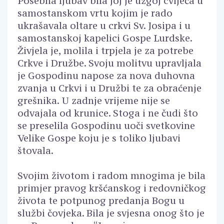
Posebna ljubav bila joj je uzgoj cvijeća u
samostanskom vrtu kojim je rado
ukrašavala oltare u crkvi Sv. Josipa i u
samostanskoj kapelici Gospe Lurdske.
Živjela je, molila i trpjela je za potrebe
Crkve i Družbe. Svoju molitvu upravljala
je Gospodinu napose za nova duhovna
zvanja u Crkvi i u Družbi te za obraćenje
grešnika. U zadnje vrijeme nije se
odvajala od krunice. Stoga i ne čudi što
se preselila Gospodinu uoči svetkovine
Velike Gospe koju je s toliko ljubavi
štovala.
Svojim životom i radom mnogima je bila
primjer pravog kršćanskog i redovničkog
života te potpunog predanja Bogu u
službi čovjeka. Bila je svjesna onog što je