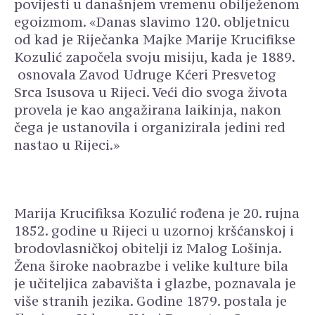
povijesti u današnjem vremenu obilježenom
egoizmom. «Danas slavimo 120. obljetnicu
od kad je Riječanka Majke Marije Krucifikse
Kozulić započela svoju misiju, kada je 1889.
osnovala Zavod Udruge Kćeri Presvetog
Srca Isusova u Rijeci. Veći dio svoga života
provela je kao angažirana laikinja, nakon
čega je ustanovila i organizirala jedini red
nastao u Rijeci.»
Marija Krucifiksa Kozulić rođena je 20. rujna
1852. godine u Rijeci u uzornoj kršćanskoj i
brodovlasničkoj obitelji iz Malog Lošinja.
Žena široke naobrazbe i velike kulture bila
je učiteljica zabavišta i glazbe, poznavala je
više stranih jezika. Godine 1879. postala je