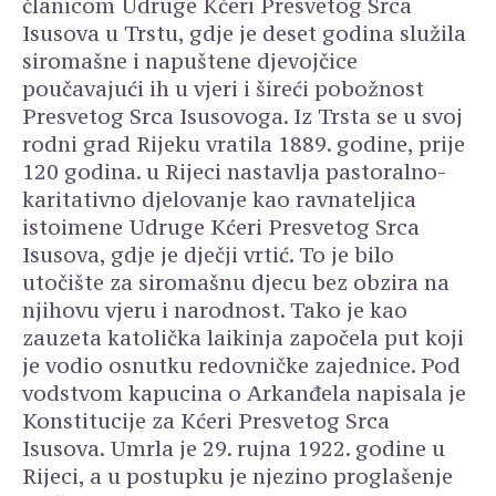
članicom Udruge Kćeri Presvetog Srca
Isusova u Trstu, gdje je deset godina služila
siromašne i napuštene djevojčice
poučavajući ih u vjeri i šireći pobožnost
Presvetog Srca Isusovoga. Iz Trsta se u svoj
rodni grad Rijeku vratila 1889. godine, prije
120 godina. u Rijeci nastavlja pastoralno-
karitativno djelovanje kao ravnateljica
istoimene Udruge Kćeri Presvetog Srca
Isusova, gdje je dječji vrtić. To je bilo
utočište za siromašnu djecu bez obzira na
njihovu vjeru i narodnost. Tako je kao
zauzeta katolička laikinja započela put koji
je vodio osnutku redovničke zajednice. Pod
vodstvom kapucina o Arkanđela napisala je
Konstitucije za Kćeri Presvetog Srca
Isusova. Umrla je 29. rujna 1922. godine u
Rijeci, a u postupku je njezino proglašenje