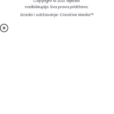
Copyright © 2021. Riječka
nadbiskupija. Sva prava pridržana.
Izrada i održavanje: Creative Media™
START TYPING AND PRESS ENTER TO SEARCH