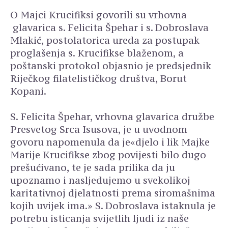
O Majci Krucifiksi govorili su vrhovna
glavarica s. Felicita Špehar i s. Dobroslava
Mlakić, postolatorica ureda za postupak
proglašenja s. Krucifikse blaženom, a
poštanski protokol objasnio je predsjednik
Riječkog filatelističkog društva, Borut
Kopani.
S. Felicita Špehar, vrhovna glavarica družbe
Presvetog Srca Isusova, je u uvodnom
govoru napomenula da je«djelo i lik Majke
Marije Krucifikse zbog povijesti bilo dugo
prešućivano, te je sada prilika da ju
upoznamo i nasljedujemo u svekolikoj
karitativnoj djelatnosti prema siromašnima
kojih uvijek ima.» S. Dobroslava istaknula je
potrebu isticanja svijetlih ljudi iz naše