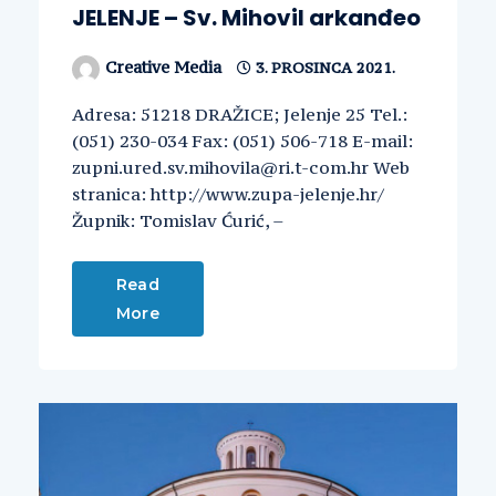
JELENJE – Sv. Mihovil arkanđeo
Creative Media
3. PROSINCA 2021.
Adresa: 51218 DRAŽICE; Jelenje 25 Tel.:
(051) 230-034 Fax: (051) 506-718 E-mail:
zupni.ured.sv.mihovila@ri.t-com.hr Web
stranica: http://www.zupa-jelenje.hr/
Župnik: Tomislav Ćurić, –
Read
More