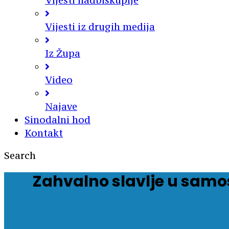
Vijesti nadbiskupije
Vijesti iz drugih medija
Iz Župa
Video
Najave
Sinodalni hod
Kontakt
Search
Zahvalno slavlje u samo