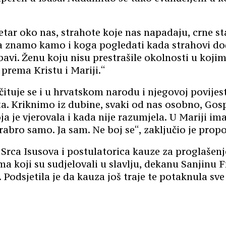
r oko nas, strahote koje nas napadaju, crne stat
znamo kamo i koga pogledati kada strahovi dođu
ubavi. Ženu koju nisu prestrašile okolnosti u kojim
prema Kristu i Mariji.“
čituje se i u hrvatskom narodu i njegovoj povije
ta. Kriknimo iz dubine, svaki od nas osobno, Gos
a je vjerovala i kada nije razumjela. U Mariji ima
abro samo. Ja sam. Ne boj se“, zaključio je propo
Srca Isusova i postulatorica kauze za proglašenj
ma koji su sudjelovali u slavlju, dekanu Sanjinu 
. Podsjetila je da kauza još traje te potaknula s