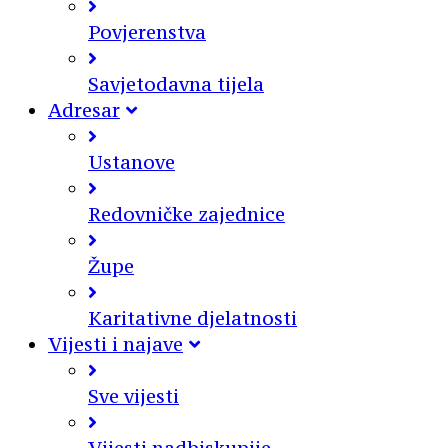
Povjerenstva
Savjetodavna tijela
Adresar
Ustanove
Redovničke zajednice
Župe
Karitativne djelatnosti
Vijesti i najave
Sve vijesti