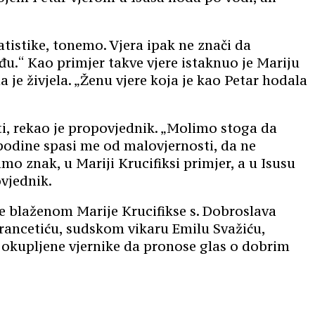
istike, tonemo. Vjera ipak ne znači da
.“ Kao primjer takve vjere istaknuo je Mariju
a je živjela. „Ženu vjere koja je kao Petar hodala
sti, rekao je propovjednik. „Molimo stoga da
podine spasi me od malovjernosti, da ne
mo znak, u Mariji Krucifiksi primjer, a u Isusu
vjednik.
e blaženom Marije Krucifikse s. Dobroslava
Francetiću, sudskom vikaru Emilu Svažiću,
ve okupljene vjernike da pronose glas o dobrim