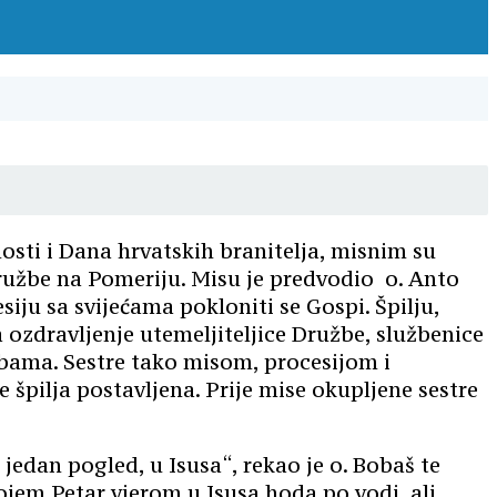
osti i Dana hrvatskih branitelja, misnim su
Družbe na Pomeriju. Misu je predvodio o. Anto
siju sa svijećama pokloniti se Gospi. Špilju,
 ozdravljenje utemeljiteljice Družbe, službenice
rebama. Sestre tako misom, procesijom i
špilja postavljena. Prije mise okupljene sestre
jedan pogled, u Isusa“, rekao je o. Bobaš te
jem Petar vjerom u Isusa hoda po vodi, ali