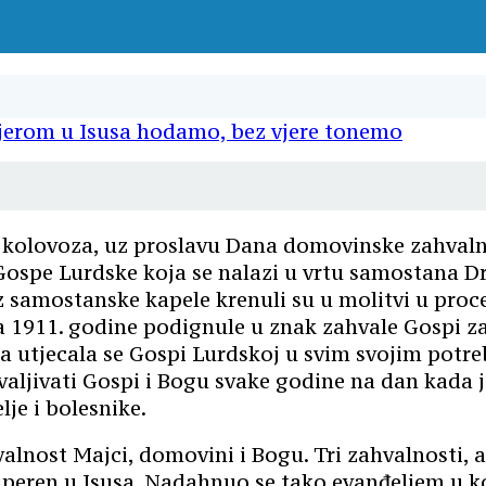
. kolovoza, uz proslavu Dana domovinske zahvaln
je Gospe Lurdske koja se nalazi u vrtu samostana 
iz samostanske kapele krenuli su u molitvi u proce
za 1911. godine podignule u znak zahvale Gospi za
ksa utjecala se Gospi Lurdskoj u svim svojim pot
ljivati Gospi i Bogu svake godine na dan kada je 
lje i bolesnike.
lnost Majci, domovini i Bogu. Tri zahvalnosti, a 
uperen u Isusa. Nadahnuo se tako evanđeljem u ko