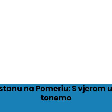
stanu na Pomeriu: S vjerom u
tonemo