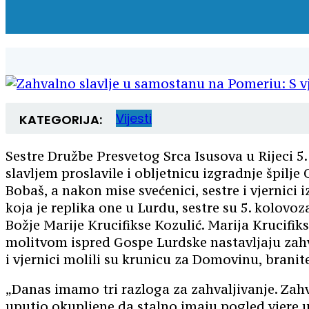
Vijesti
KATEGORIJA:
Sestre Družbe Presvetog Srca Isusova u Rijeci 5
slavljem proslavile i obljetnicu izgradnje špil
Bobaš, a nakon mise svećenici, sestre i vjernici 
koja je replika one u Lurdu, sestre su 5. kolovo
Božje Marije Krucifikse Kozulić. Marija Krucifi
molitvom ispred Gospe Lurdske nastavljaju zahva
i vjernici molili su krunicu za Domovinu, branite
„Danas imamo tri razloga za zahvaljivanje. Zahva
uputio okupljene da stalno imaju pogled vjere 