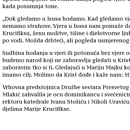
kada posumnja tone.
„Dok gledamo u Isusa hodamo. Kad gledamo vjeta
nemamo strahove. Vjera u Isusa nam pomaže da 
Krucifiksu, ženu molitve, tišine i djelotvorne lj
po vodi. Možda drhteći, ali pogleda usmjerenog 
Sudbina hodanja u vjeri ili potonuća bez vjere o
budemo narod koji ne zaboravlja gledati u Kris
zaboravim tko si ti. Gledajući u Mariju Majku koj
imamo cilj. Molimo da Krist dođe i kaže nam: Hr
Vrhovna predstojnica Družbe sestara Presvetog 
Mlakić zahvalila je ocu dominikancu i svećenici
rektoru katedrale Ivanu Stošiću i Nikoli Uraviću
djelima Marije Krucifikse.