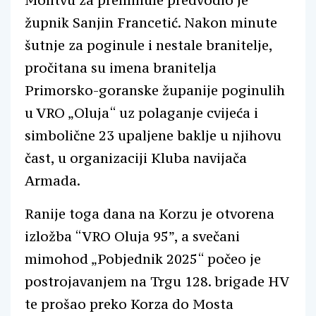
Molitvu za preminule predvodio je
župnik Sanjin Francetić. Nakon minute
šutnje za poginule i nestale branitelje,
pročitana su imena branitelja
Primorsko-goranske županije poginulih
u VRO „Oluja“ uz polaganje cvijeća i
simbolične 23 upaljene baklje u njihovu
čast, u organizaciji Kluba navijača
Armada.
Ranije toga dana na Korzu je otvorena
izložba “VRO Oluja 95”, a svečani
mimohod „Pobjednik 2025“ počeo je
postrojavanjem na Trgu 128. brigade HV
te prošao preko Korza do Mosta