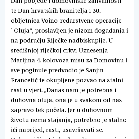
Dan pobjede i domovinske zahvalnosti
te Dan hrvatskih branitelja i 30.
obljetnica Vojno-redarstvene operacije
“Oluja”, proslavljen je nizom događanja i
na području Riječke nadbiskupije. U
središnjoj riječkoj crkvi Uznesenja
Marijina 4. kolovoza misu za Domovinu i
sve poginule predvodio je Sanjin
Francetić te okupljene pozvao na stalni
rast u vjeri. „Danas nam je potrebna i
duhovna oluja, ona je u svakom od nas
zapravo tek počela. Jer u duhovnom
životu nema stajanja, potrebno je stalno
ići naprijed, rasti, usavršavati se.