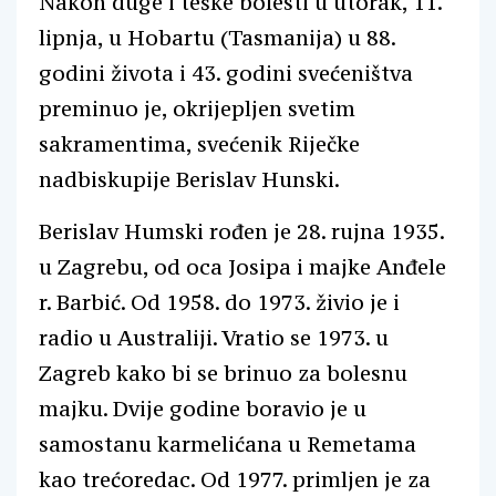
Nakon duge i teške bolesti u utorak, 11.
lipnja, u Hobartu (Tasmanija) u 88.
godini života i 43. godini svećeništva
preminuo je, okrijepljen svetim
sakramentima, svećenik Riječke
nadbiskupije Berislav Hunski.
Berislav Humski rođen je 28. rujna 1935.
u Zagrebu, od oca Josipa i majke Anđele
r. Barbić. Od 1958. do 1973. živio je i
radio u Australiji. Vratio se 1973. u
Zagreb kako bi se brinuo za bolesnu
majku. Dvije godine boravio je u
samostanu karmelićana u Remetama
kao trećoredac. Od 1977. primljen je za