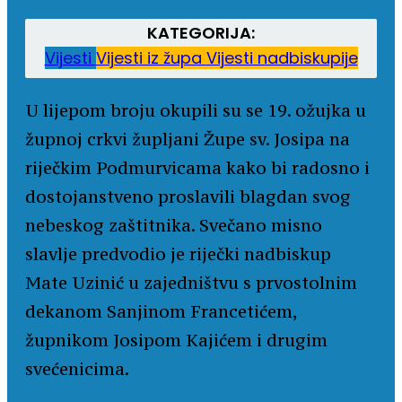
KATEGORIJA:
Vijesti
Vijesti iz župa
Vijesti nadbiskupije
U lijepom broju okupili su se 19. ožujka u
župnoj crkvi župljani Župe sv. Josipa na
riječkim Podmurvicama kako bi radosno i
dostojanstveno proslavili blagdan svog
nebeskog zaštitnika. Svečano misno
slavlje predvodio je riječki nadbiskup
Mate Uzinić u zajedništvu s prvostolnim
dekanom Sanjinom Francetićem,
župnikom Josipom Kajićem i drugim
svećenicima.