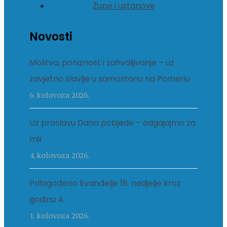
Župe i ustanove
Novosti
Molitva, poniznost i zahvaljivanje – uz
zavjetno slavlje u samostanu na Pomeriu
6. kolovoza 2026.
Uz proslavu Dana pobjede – odgajajmo za
mir
4. kolovoza 2026.
Prilagođeno Evanđelje 18. nedjelje kroz
godinu A
1. kolovoza 2026.