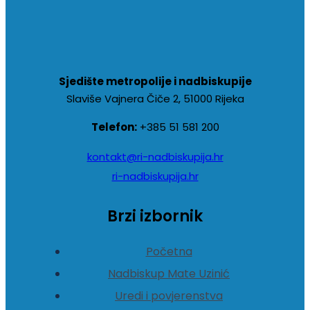
Sjedište metropolije i nadbiskupije
Slaviše Vajnera Čiče 2, 51000 Rijeka
Telefon:
+385 51 581 200
kontakt@ri-nadbiskupija.hr
ri-nadbiskupija.hr
Brzi izbornik
Početna
Nadbiskup Mate Uzinić
Uredi i povjerenstva