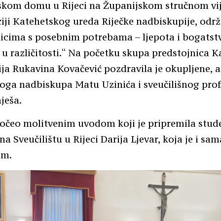
kom domu u Rijeci na Županijskom stručnom vije
iji Katehetskog ureda Riječke nadbiskupije, odr
nicima s posebnim potrebama – ljepota i bogatst
 u različitosti.“ Na početku skupa predstojnica 
ja Rukavina Kovačević pozdravila je okupljene, a
koga nadbiskupa Matu Uzinića i sveučilišnog pro
ješa.
očeo molitvenim uvodom koji je pripremila stud
na Sveučilištu u Rijeci Darija Ljevar, koja je i sa
om.