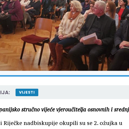
IJA:
VIJESTI
nijsko stručno vijeće vjeroučitelja osnovnih i srednj
ji Riječke nadbiskupije okupili su se 2. ožujka u