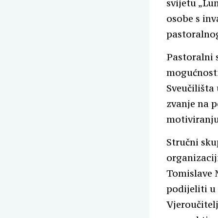
svijetu „Lu
osobe s inv
pastoralnog
Pastoralni 
mogućnostim
Sveučilišta
zvanje na p
motiviranju
Stručni sku
organizaciji
Tomislave M
podijeliti 
Vjeroučite