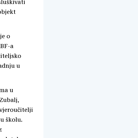
luškivati
objekt
je o
KBF-a
iteljsko
adnju u
ama u
 Zubalj,
jeroučitelji
ju školu.
z