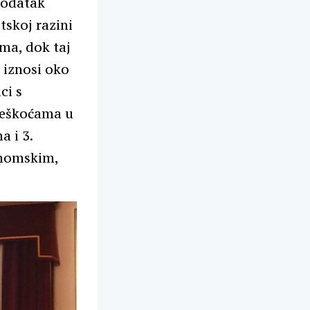
podatak
tskoj razini
ma, dok taj
 iznosi oko
ci s
 teškoćama u
 i 3.
onomskim,