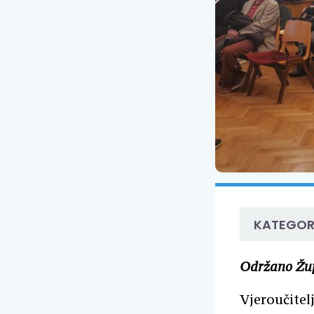
KATEGOR
Održano Župa
Vjeroučitel