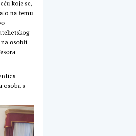
ću koje se,
žalo na temu
vo
Katehetskog
 na osobit
fesora
entica
ma osoba s