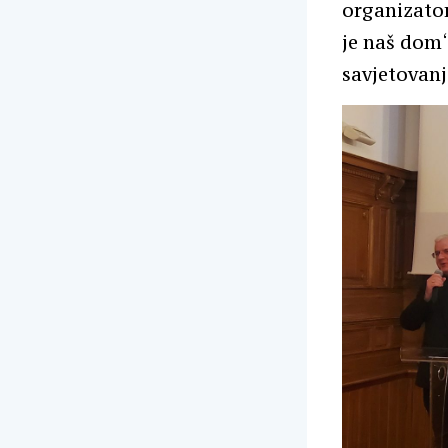
organizato
je naš dom“ 
savjetovan