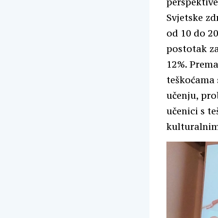
perspektive
Svjetske zd
od 10 do 2
postotak za
12%. Prema 
teškoćama s
učenju, pr
učenici s 
kulturalnim