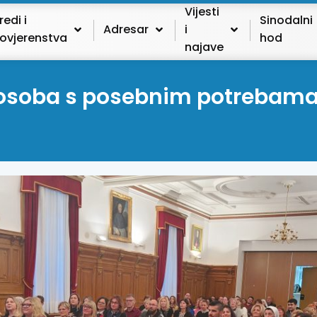
Vijesti
redi i
Sinodalni
Adresar
i
ovjerenstva
hod
najave
 osoba s posebnim potrebama 