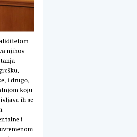
aliditetom
va njihov
stanja
grešku,
e, i drugo,
patnjom koju
vljava ih se
m
ntalne i
u suvremenom