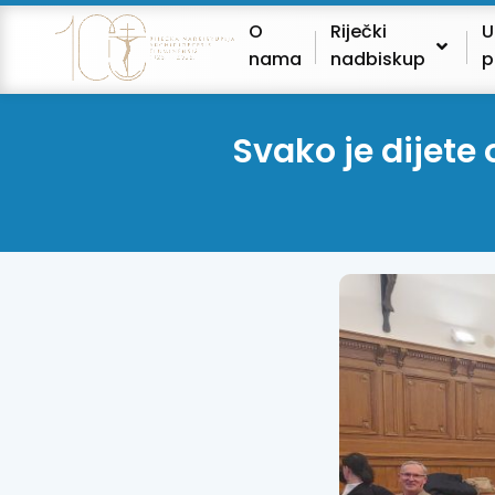
O
Riječki
U
nama
nadbiskup
p
Svako je dijete