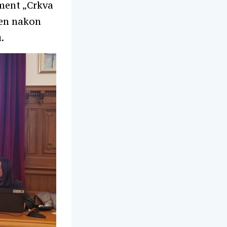
ment „Crkva
ljen nakon
.