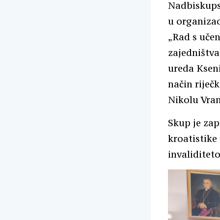
Nadbiskups
u organizac
„Rad s uče
zajedništva
ureda Kseni
način riječ
Nikolu Vran
Skup je zap
kroatistike 
invaliditet