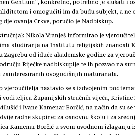
men Gentium“, konkretno, potrebno je slušati i os
aliditetom i omogućiti im da budu subjekt, a ne 
 djelovanja Crkve, poručio je Nadbiskup.
stručnjak Nikola Vranješ informirao je vjeroučitel
a studiranja na Institutu religijskih znanosti 
 u Zagrebu od iduće akademske godine za vjerouč
odručju Riječke nadbiskupije te ih pozvao na sur
 zainteresiranih ovogodišnjih maturanata.
p vjeroučitelja nastavio se s izdvojenim podtem
 voditeljica Županijskih stručnih vijeća, Kristine
ilušić i Ivane Kamenar Borčić, na način da su se v
u dvije radne skupine: za osnovnu školu i za sredn
ljica Kamenar Borčić u svom uvodnom izlaganju i