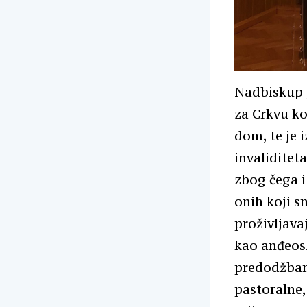
Nadbiskup j
za Crkvu ko
dom, te je 
invaliditet
zbog čega i
onih koji s
proživljava
kao anđeos
predodžbam
pastoralne,