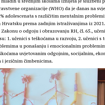
 mladih u srednjim školama iznijela je službeni 
ravstvene organizacije (WHO) da je danas na svje
0% adolescenata s različitim mentalnim problemi
 Hrvatsku prema zadnjim istraživanjima iz 2021.
Zakonu o odgoju i obrazovanju RH, čl. 65., učeni
u: 1. učenici s teškoćama u razvoju, 2. učenici s
oblemima u ponašanju i emocionalnim problemima
teškoćama uvjetovanim odgojnim, socijalnim, ek
 i jezičnim čimbenicima.