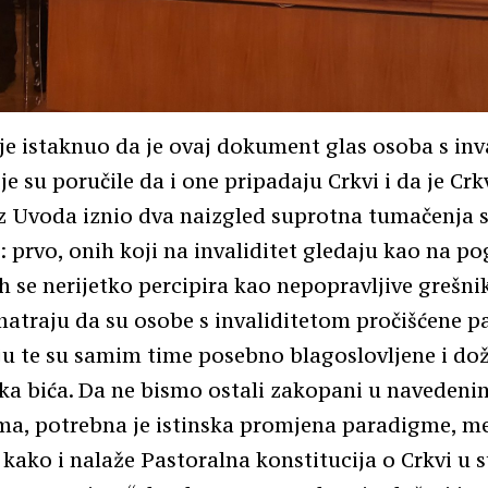
e istaknuo da je ovaj dokument glas osoba s inv
je su poručile da i one pripadaju Crkvi i da je Crk
iz Uvoda iznio dva naizgled suprotna tumačenja 
a: prvo, onih koji na invaliditet gledaju kao na po
h se nerijetko percipira kao nepopravljive grešnik
matraju da su osobe s invaliditetom pročišćene 
ju te su samim time posebno blagoslovljene i doži
ka bića. Da ne bismo ostali zakopani u navedeni
a, potrebna je istinska promjena paradigme, me
 kako i nalaže Pastoralna konstitucija o Crkvi 