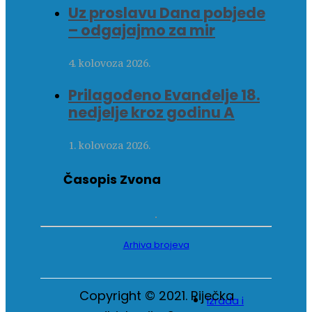
Uz proslavu Dana pobjede
– odgajajmo za mir
4. kolovoza 2026.
Prilagođeno Evanđelje 18.
nedjelje kroz godinu A
1. kolovoza 2026.
Časopis Zvona
Arhiva brojeva
Copyright © 2021. Riječka
Izrada i