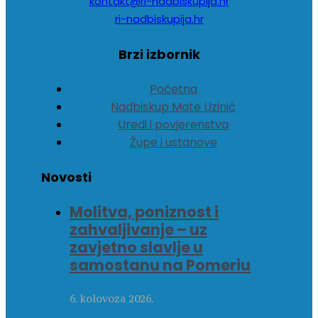
kontakt@ri-nadbiskupija.hr
ri-nadbiskupija.hr
Brzi izbornik
Početna
Nadbiskup Mate Uzinić
Uredi i povjerenstva
Župe i ustanove
Novosti
Molitva, poniznost i
zahvaljivanje – uz
zavjetno slavlje u
samostanu na Pomeriu
6. kolovoza 2026.