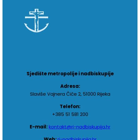
Sjedište metropolije i nadbiskupije
Adresa:
Slaviše Vajnera Čiče 2, 51000 Rijeka
Telefon:
+385 51 581 200
E-mail:
kontakt@ri-nadbiskupija.hr
Web:
ri-nadbiskupija.hr