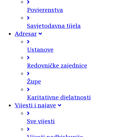
Povjerenstva
Savjetodavna tijela
Adresar
Ustanove
Redovničke zajednice
Župe
Karitativne djelatnosti
Vijesti i najave
Sve vijesti