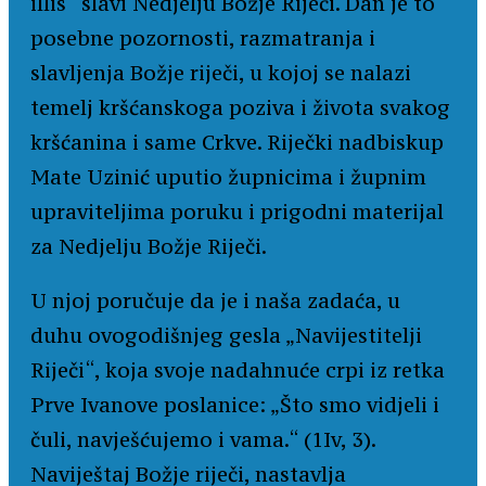
illis“ slavi Nedjelju Božje Riječi. Dan je to
posebne pozornosti, razmatranja i
slavljenja Božje riječi, u kojoj se nalazi
temelj kršćanskoga poziva i života svakog
kršćanina i same Crkve. Riječki nadbiskup
Mate Uzinić uputio župnicima i župnim
upraviteljima poruku i prigodni materijal
za Nedjelju Božje Riječi.
U njoj poručuje da je i naša zadaća, u
duhu ovogodišnjeg gesla „Navijestitelji
Riječi“, koja svoje nadahnuće crpi iz retka
Prve Ivanove poslanice: „Što smo vidjeli i
čuli, navješćujemo i vama.“ (1Iv, 3).
Naviještaj Božje riječi, nastavlja