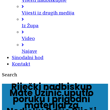
Vijesti nadbiskupije
Vijesti iz drugih medija
Iz Župa
Video
Najave
Sinodalni hod
Kontakt
Search
Riječki nadbiskup
Mate Uzinić uputio
poruku i prigodni
materijal za