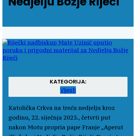
Nedjelju Božje Riječi
KATEGORIJA:
Vijesti
Katolička Crkva na treću nedjelju kroz
godinu, 22. siječnja 2023., četvrti put
nakon Motu propria pape Franje „Aperut