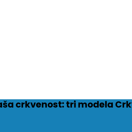
ša crkvenost: tri modela Cr