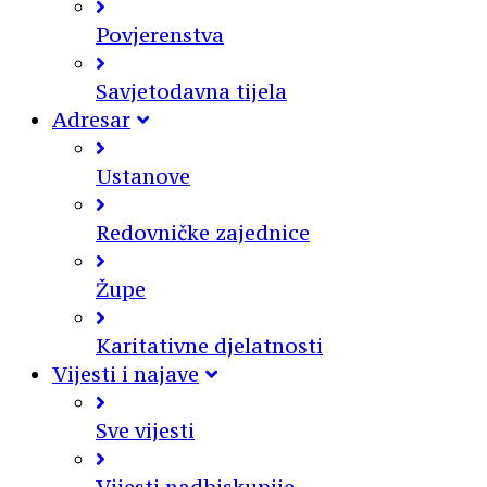
Povjerenstva
Savjetodavna tijela
Adresar
Ustanove
Redovničke zajednice
Župe
Karitativne djelatnosti
Vijesti i najave
Sve vijesti