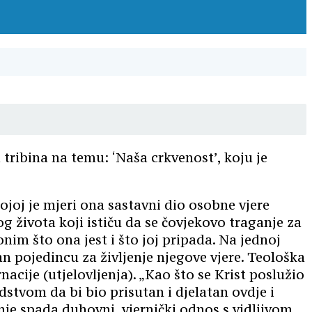
tribina na temu: ‘Naša crkvenost’, koju je
ojoj je mjeri ona sastavni dio osobne vjere
 života koji ističu da se čovjekovo traganje za
im što ona jest i što joj pripada. Na jednoj
dan pojedincu za življenje njegove vjere. Teološka
acije (utjelovljenja). „Kao što se Krist poslužio
dstvom da bi bio prisutan i djelatan ovdje i
je spada duhovni, vjernički odnos s vidljivom