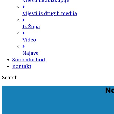
Vijesti nadbiskupije
Vijesti iz drugih medija
Iz Župa
Video
Najave
Sinodalni hod
Kontakt
Search
Na