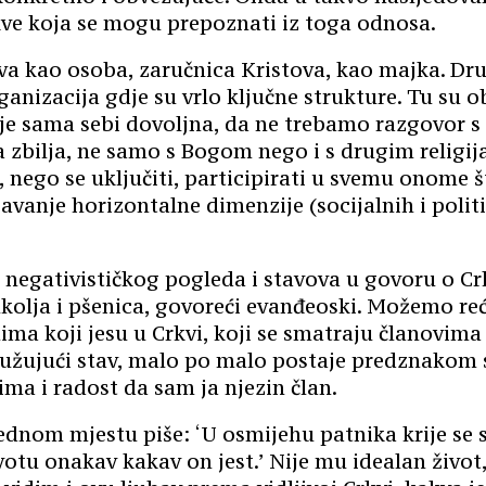
rkve koja se mogu prepoznati iz toga odnosa.
kva kao osoba, zaručnica Kristova, kao majka. D
ganizacija gdje su vrlo ključne strukture. Tu su 
e sama sebi dovoljna, da ne trebamo razgovor s d
ka zbilja, ne samo s Bogom nego i s drugim relig
, nego se uključiti, participirati u svemu onome š
šavanje horizontalne dimenzije (socijalnih i poli
negativističkog pogleda i stavova u govoru o Crkv
 kukolja i pšenica, govoreći evanđeoski. Možemo r
ma koji jesu u Crkvi, koji se smatraju članovima
tužujući stav, malo po malo postaje predznakom s
ima i radost da sam ja njezin član.
dnom mjestu piše: ‘U osmijehu patnika krije se sn
tu onakav kakav on jest.’ Nije mu idealan život,