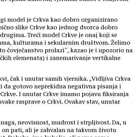
rugi model je Crkva kao dobro organizirano
obično slike Crkve kao jednog dvorca dobro
rugima. Treći model Crkve je onaj koji se
ijama, kulturama i sekularnim društvom. Želimo
to čovječanstvo prolazi“, kazao je i upozorio na
tičkih elemenata) i zanemarivanje vertikalne
i, čak i unutar samih vjernika. „Vidljiva Crkva
eći da gotovo neprekidna negativna pisanja i
 Crkve. I unutar Crkve imamo pojavu fiksiranja
vake rasprave o Crkvi. Ovakav stav, unutar
aga, neovisnost, mudrost i strpljivost. Da, u
 on pati, ali je zahvalan na takvom životu