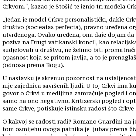
Crkvom.“, kazao je Stošić te iznio tri modela C
„Jedan je model Crkve personalistički, dakle Cr
društvo (socieatas perfecta), pravno uređena or
utvrđenoga. Ovako uređena, ona daje dojam da j
poziva na Drugi vatikanski koncil, kao relacijs
sudjelovati u društvu, ne želimo biti promatrači
opasnost koja se pritom javlja, a to je prenagla
(odnosa prema Bogu).
U nastavku je skrenuo pozornost na ustaljenost 
nije zajednica savršenih ljudi. U toj Crkvi ima
govor o Crkvi u medijima zamračuje pogled i oni
samo na ono negativno. Kritizerski pogled i op
same Crkve, potiskuje istinsku radost što Crkve 
O kakvoj se radosti radi? Romano Guardini na je
tom osmijehu ovoga patnika je ljubav prema živo