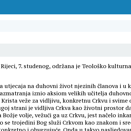
ijeci, 7. studenog, održana je Teološko kulturna 
 utjecaja na duhovni život njezinih članova i u k
azmatranja iznio aksiom velikih učitelja duhovnog
ista veže za vidljivu, konkretnu Crkvu i svime on
ugoj strani je vidljiva Crkva kao životni prostor 
ožje volje, vežući ga uz Crkvu, jest načelo inkarn
no se trojedini Bog služi Crkvom kao znakom i sre
konkretno i obvezujuće. Onda u takvo nasljedovan