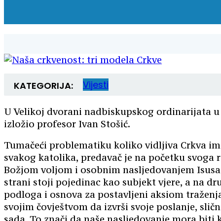
Vijesti
KATEGORIJA:
U Velikoj dvorani nadbiskupskog ordinarijata u R
izložio profesor Ivan Stošić.
Tumačeći problematiku koliko vidljiva Crkva ima
svakog katolika, predavač je na početku svoga r
Božjom voljom i osobnim nasljedovanjem Isusa Kr
strani stoji pojedinac kao subjekt vjere, a na dr
podloga i osnova za postavljeni aksiom traženja B
svojim čovještvom da izvrši svoje poslanje, slič
sada. To znači da naše nasljedovanje mora biti 