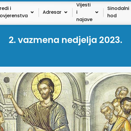
Vijesti
redi i
Sinodalni
Adresar
i
ovjerenstva
hod
najave
2. vazmena nedjelja 2023.