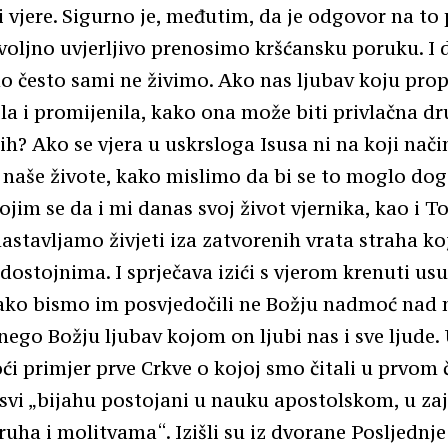
i vjere. Sigurno je, međutim, da je odgovor na to p
oljno uvjerljivo prenosimo kršćansku poruku. I 
o često sami ne živimo. Ako nas ljubav koju pr
ila i promijenila, kako ona može biti privlačna d
ih? Ako se vjera u uskrsloga Isusa ni na koji nači
 naše živote, kako mislimo da bi se to moglo do
jim se da i mi danas svoj život vjernika, kao i T
nastavljamo živjeti iza zatvorenih vrata straha koj
odostojnima. I sprječava izići s vjerom krenuti usu
ako bismo im posvjedočili ne Božju nadmoć nad 
ego Božju ljubav kojom on ljubi nas i sve ljude
 primjer prve Crkve o kojoj smo čitali u prvom č
 svi „bijahu postojani u nauku apostolskom, u za
ruha i molitvama“. Izišli su iz dvorane Posljednje 