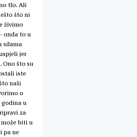
o tlo. Ali
ešto što ni
ne živimo
– onda to u
m silama
spjeli jer
i. Ono što su
stali iste
što naši
ovorimo o
t godina u
ripravi za
 može biti u
i pa ne