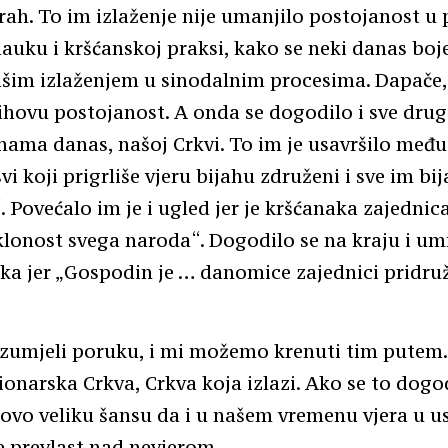
trah. To im izlaženje nije umanjilo postojanost u
auku i kršćanskoj praksi, kako se neki danas boje
šim izlaženjem u sinodalnim procesima. Dapače, 
jihovu postojanost. A onda se dogodilo i sve drug
nama danas, našoj Crkvi. To im je usavršilo međ
svi koji prigrliše vjeru bijahu združeni i sve im bij
. Povećalo im je i ugled jer je kršćanaka zajednic
klonost svega naroda“. Dogodilo se na kraju i u
ika jer „Gospodin je … danomice zajednici pridru
zumjeli poruku, i mi možemo krenuti tim pute
ionarska Crkva, Crkva koja izlazi. Ako se to dogo
vo veliku šansu da i u našem vremenu vjera u u
e prevlast nad nevjerom.