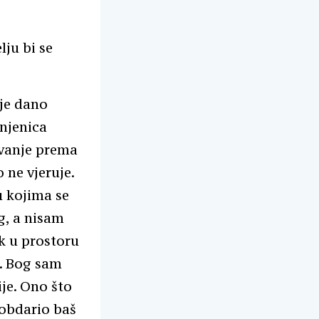
lju bi se
 je dano
injenica
ovanje prema
 ne vjeruje.
u kojima se
og, a nisam
ak u prostoru
a. Bog sam
ije. Ono što
 obdario baš