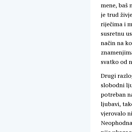
mene, baš n
je trud živ
riječima i 
susretnu us
način na koj
znamenjima
svatko od n
Drugi razlo
slobodni lj
potreban n
ljubavi, ta
vjerovalo n
Neophodna j