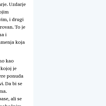
arje. Uzdarje
ojim
vim, i drugi
rovan. To je
ma i
amenja koja
smo kao
kojoj je
jere ponuda
i. Da bi se
ma.
ase, ali se