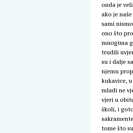
onda je vel
ako je naše
sami nismo 
ono što pro
mnogima guš
trudili uvje
su i dalje s
njemu propov
kukavice, u
mladi ne vj
vjeri u obi
školi, i go
sakramente,
tome što su