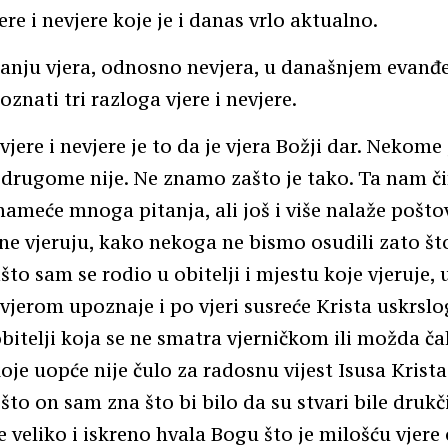
re i nevjere koje je i danas vrlo aktualno.
tanju vjera, odnosno nevjera, u današnjem evanđe
znati tri razloga vjere i nevjere.
vjere i nevjere je to da je vjera Božji dar. Nekome
a drugome nije. Ne znamo zašto je tako. Ta nam č
nameće mnoga pitanja, ali još i više nalaže pošt
ne vjeruju, kako nekoga ne bismo osudili zato što
to sam se rodio u obitelji i mjestu koje vjeruje, 
s vjerom upoznaje i po vjeri susreće Krista uskrsl
obitelji koja se ne smatra vjerničkom ili možda č
oje uopće nije čulo za radosnu vijest Isusa Krist
 što on sam zna što bi bilo da su stvari bile drukč
e veliko i iskreno hvala Bogu što je milošću vjere