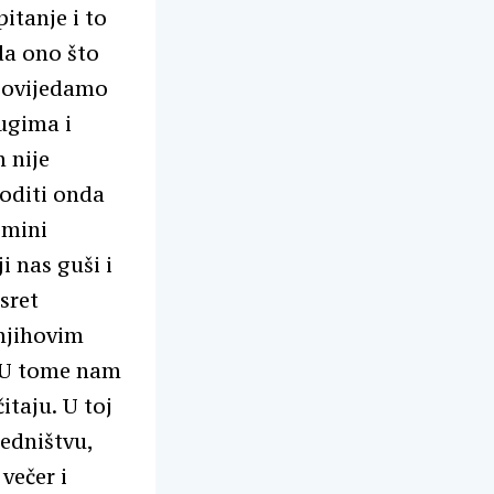
itanje i to
da ono što
opovijedamo
rugima i
n nije
goditi onda
omini
i nas guši i
sret
njihovim
. U tome nam
itaju. U toj
jedništvu,
večer i