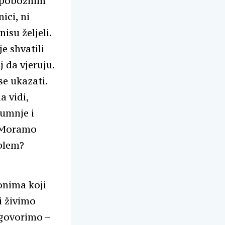
: pobožnim
ici, ni
nisu željeli.
je shvatili
 da vjeruju.
se ukazati.
a vidi,
sumnje i
. Moramo
oblem?
 onima koji
i živimo
 govorimo –