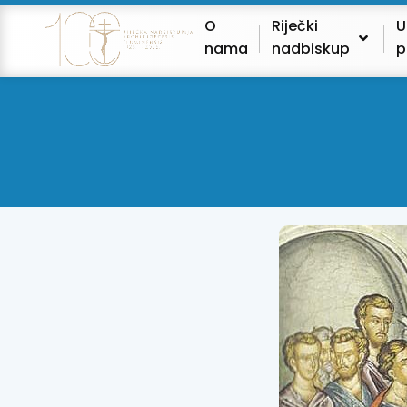
O
Riječki
U
nama
nadbiskup
p