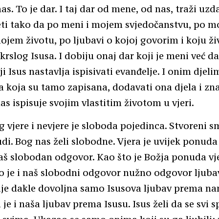
as. To je dar. I taj dar od mene, od nas, traži uzd
jeti tako da po meni i mojem svjedočanstvu, po m
mojem životu, po ljubavi o kojoj govorim i koju ži
krslog Isusa. I dobiju onaj dar koji je meni već da
i Isus nastavlja ispisivati evanđelje. I onim djeli
 koja su tamo zapisana, dodavati ona djela i zn
as ispisuje svojim vlastitim životom u vjeri.
g vjere i nevjere je sloboda pojedinca. Stvoreni 
udi. Bog nas želi slobodne. Vjera je uvijek ponuda 
aš slobodan odgovor. Kao što je Božja ponuda v
ko je i naš slobodni odgovor nužno odgovor ljubav
ije dakle dovoljna samo Isusova ljubav prema na
e i naša ljubav prema Isusu. Isus želi da se svi sp