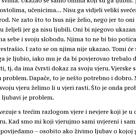
 svima. Ukazao se samo onima koji su ga ljubili
stolima, učenicima… Nisu ga vidjeli veliki svećen
rod. Ne zato što to Isus nije želio, nego jer to oni 
u željeli jer ga nisu ljubili. Oni bi njegovo ukazan
a sebe i svoju slobodu. Njima to ne bi bio poticaj
restrašio. I zato se on njima nije ukazao. Tomi će 
ga je ljubio, iako mu je da bi povjerovao trebalo d
ti, tj. da ima čvrsti dokaz za svoju vjeru. Vjerske 
u problem. Dapače, to je nešto potrebno i dobro
svoju vjeru želimo li u vjeri rasti. Što je onda pr
ljubavi je problem.
ezuje s trećim razlogom vjere i nevjere koji je u
ru. Kad smo mi koji vjerujmo sami uvjereni i sam
povijedamo – osobito ako živimo ljubav o kojoj