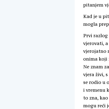
pitanjem vje
Kad je u pi
mogla prepo
Prvi razlog 
vjerovati, 
vjerojatno 
onima koji 
Ne znam zaš
vjera živi, 
se rodio u 
i vremenu k
to zna, kao
mogu reći j