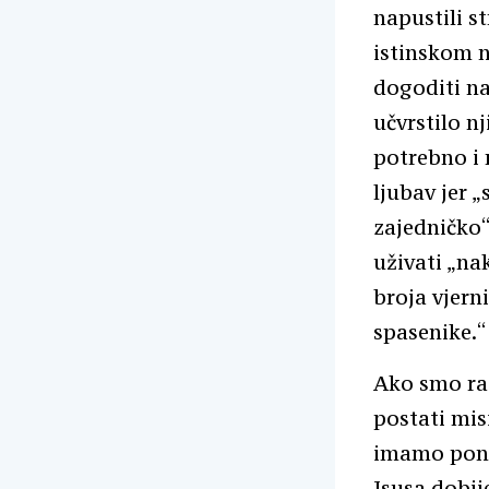
napustili s
istinskom n
dogoditi na
učvrstilo n
potrebno i 
ljubav jer „
zajedničko“
uživati „na
broja vjern
spasenike.“
Ako smo ra
postati mis
imamo pono
Isusa dobij