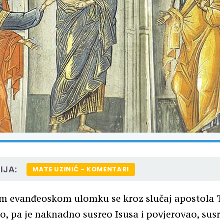
IJA:
MATE UZINIĆ - KOMENTARI
m evanđeoskom ulomku se kroz slučaj apostola 
ao, pa je naknadno susreo Isusa i povjerovao, su