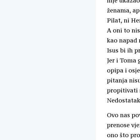
nije ukazao
ženama, apo
Pilat, ni He
A oni to nis
kao napad n
Isus bi ih p
Jer i Toma 
opipa i osje
pitanja nis
propitivati 
Nedostatak 
Ovo nas pov
prenose vje
ono što pro