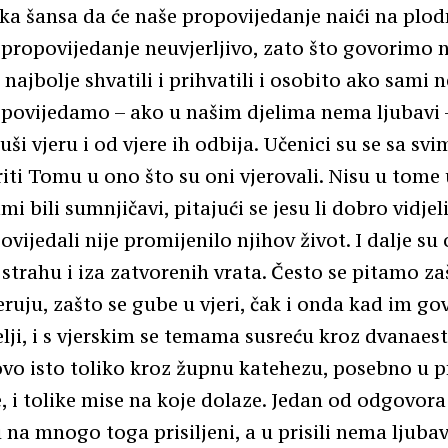
ika šansa da će naše propovijedanje naići na plodn
 propovijedanje neuvjerljivo, zato što govorimo n
najbolje shvatili i prihvatili i osobito ako sami 
povijedamo – ako u našim djelima nema ljubavi 
i vjeru i od vjere ih odbija. Učenici su se sa svi
riti Tomu u ono što su oni vjerovali. Nisu u tome u
ami bili sumnjičavi, pitajući se jesu li dobro vidjel
ijedali nije promijenilo njihov život. I dalje su o
 strahu i iza zatvorenih vrata. Često se pitamo za
eruju, zašto se gube u vjeri, čak i onda kad im g
telji, i s vjerskim se temama susreću kroz dvanaes
tovo isto toliko kroz župnu katehezu, posebno u p
 i tolike mise na koje dolaze. Jedan od odgovora
 na mnogo toga prisiljeni, a u prisili nema ljubav