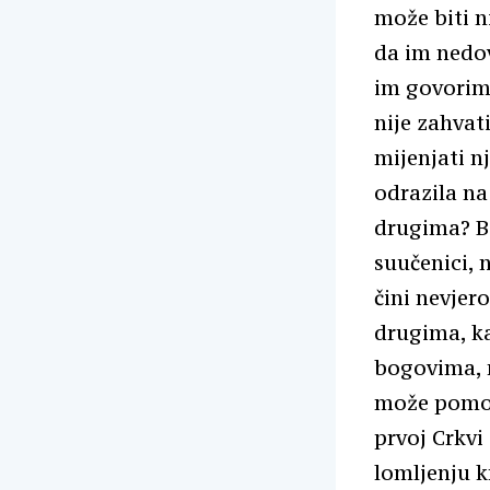
može biti n
da im nedov
im govorim
nije zahvat
mijenjati nj
odrazila na
drugima? Bo
suučenici, 
čini nevjer
drugima, k
bogovima, n
može pomoći
prvoj Crkvi
lomljenju k