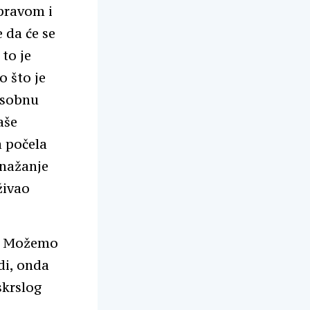
 pravom i
 da će se
to je
o što je
usobnu
aše
a počela
mnažanje
živao
m. Možemo
di, onda
skrslog