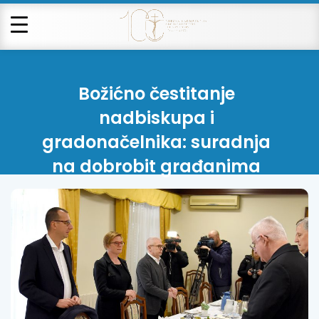
Božićno čestitanje
nadbiskupa i
gradonačelnika: suradnja
na dobrobit građanima