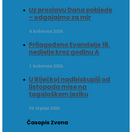
Uz proslavu Dana pobjede
– odgajajmo za mir
4. kolovoza 2026.
Prilagođeno Evanđelje 18.
nedjelje kroz godinu A
1. kolovoza 2026.
U Riječkoj nadbiskupiji od
listopada mise na
tagaloškom jeziku
29. srpnja 2026.
Časopis Zvona