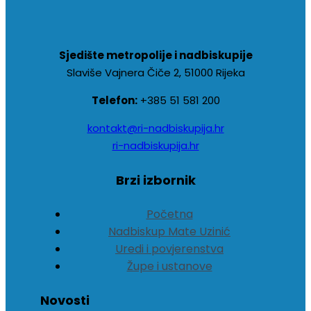
Sjedište metropolije i nadbiskupije
Slaviše Vajnera Čiče 2, 51000 Rijeka
Telefon:
+385 51 581 200
kontakt@ri-nadbiskupija.hr
ri-nadbiskupija.hr
Brzi izbornik
Početna
Nadbiskup Mate Uzinić
Uredi i povjerenstva
Župe i ustanove
Novosti