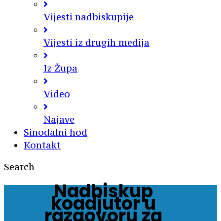
Vijesti nadbiskupije
Vijesti iz drugih medija
Iz Župa
Video
Najave
Sinodalni hod
Kontakt
Search
Nadbiskup
koadjutor u
razgovoru za