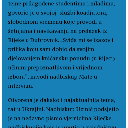
teme prilagođene studentima i mladima,
govorio je o svojoj službi koadjutora,
slobodnom vremenu koje provodi u
šetnjama i navikavanju na prelazak iz
Rijeke u Dubrovnik. „Sviđa mi se izazov i
prilika koju sam dobio da svojim
djelovanjem kršćansku ponudu (u Rijeci)
učinim prepoznatljivom i vrijednom
izbora“, navodi nadbiskup Mate u
intervjuu.
Otvorena je dakako i najaktualnija tema,
rat u Ukrajini. Nadbiskup Uzinić podsjetio
je na nedavno pismo vjernicima Riječke
nadbiskupije koje je uputio u zajedništvu