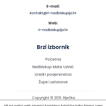
E-mail:
kontakt@ri-nadbiskupija.hr
Web:
ri-nadbiskupija.hr
Brzi izbornik
Početna
Nadbiskup Mate Uzinić
Uredi i povjerenstva
Župe i ustanove
Copyright © 2021. Riječka
nadbiskupija. Sva prava
Mi na našoj web stranici koristimo kolačiće kako bismo vam