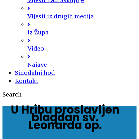
Vijesti nadbiskupije
Vijesti iz drugih medija
Iz Župa
Video
Najave
Sinodalni hod
Kontakt
Search
U Hribu proslavljen
blagdan sv.
Leonarda op.