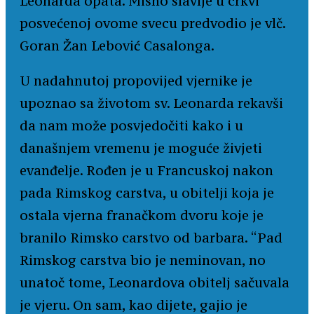
Leonarda opata. Misno slavlje u crkvi
posvećenoj ovome svecu predvodio je vlč.
Goran Žan Lebović Casalonga.
U nadahnutoj propovijed vjernike je
upoznao sa životom sv. Leonarda rekavši
da nam može posvjedočiti kako i u
današnjem vremenu je moguće živjeti
evanđelje. Rođen je u Francuskoj nakon
pada Rimskog carstva, u obitelji koja je
ostala vjerna franačkom dvoru koje je
branilo Rimsko carstvo od barbara. “Pad
Rimskog carstva bio je neminovan, no
unatoč tome, Leonardova obitelj sačuvala
je vjeru. On sam, kao dijete, gajio je