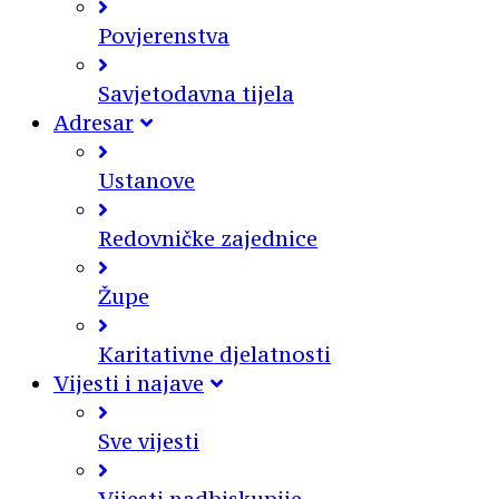
Povjerenstva
Savjetodavna tijela
Adresar
Ustanove
Redovničke zajednice
Župe
Karitativne djelatnosti
Vijesti i najave
Sve vijesti