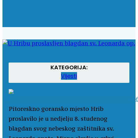
KATEGORIJA:
Vijesti
Pitoreskno goransko mjesto Hrib
proslavilo je u nedjelju 8. studenog
blagdan svog nebeskog zaštitnika sv.