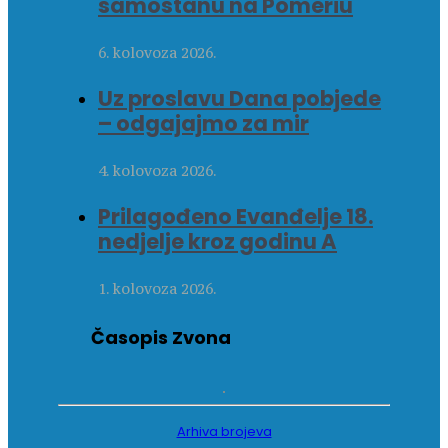
samostanu na Pomeriu
6. kolovoza 2026.
Uz proslavu Dana pobjede
– odgajajmo za mir
4. kolovoza 2026.
Prilagođeno Evanđelje 18.
nedjelje kroz godinu A
1. kolovoza 2026.
Časopis Zvona
Arhiva brojeva