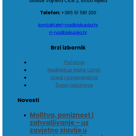
Slaviše Vajnera Čiče 2, 51000 Rijeka
Telefon:
+385 51 581 200
kontakt@ri-nadbiskupija.hr
ri-nadbiskupija.hr
Brzi izbornik
Početna
Nadbiskup Mate Uzinić
Uredi i povjerenstva
Župe i ustanove
Novosti
Molitva, poniznost i
zahvaljivanje – uz
zavjetno slavlje u