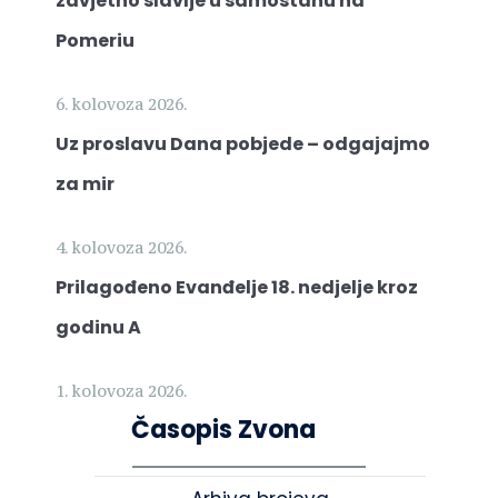
zavjetno slavlje u samostanu na
Pomeriu
6. kolovoza 2026.
Uz proslavu Dana pobjede – odgajajmo
za mir
4. kolovoza 2026.
Prilagođeno Evanđelje 18. nedjelje kroz
godinu A
1. kolovoza 2026.
Časopis Zvona