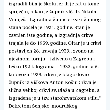
izgradili bila je školu jer ih je rat u tome
spriječio, rekao je župnik vlč. dr. Nikola
Vranješ. “Izgradnja župne crkve i župnog
stana počela je 1931. godine. Stan je
završen iste godine, a izgradnja crkve
trajala je do 1939. godine. Oltar je u crkvi
postavljen 26. travnja 1939., zvono na
njezinom tornju – izliveno u Zagrebu i
teško 192 kilograma – 1933. godine, a 6.
kolovoza 1939. crkvu je blagoslovio
župnik iz Viškova Anton Košir. Crkva je
slična velikoj crkvi sv. Blaža u Zagrebu, a
izgrađena je u tzv. starohrvatskom stilu.”
Dekretom Senjsko-modruškog