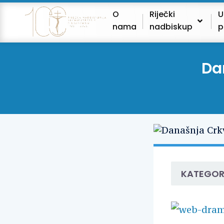
O
Riječki
U
nama
nadbiskup
p
Da
KATEGOR