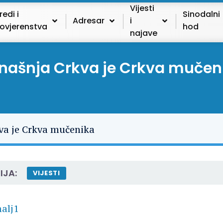
Vijesti
redi i
Sinodalni
Adresar
i
ovjerenstva
hod
najave
našnja Crkva je Crkva mučen
IJA:
VIJESTI