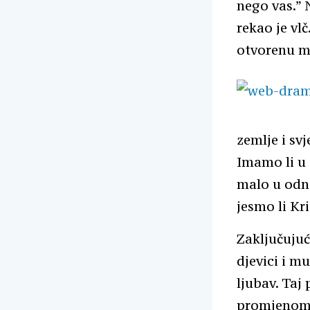
nego vas.” 
rekao je vl
otvorenu m
zemlje i sv
Imamo li u 
malo u odno
jesmo li Kr
Zaključujuć
djevici i m
ljubav. Taj
promjenom s