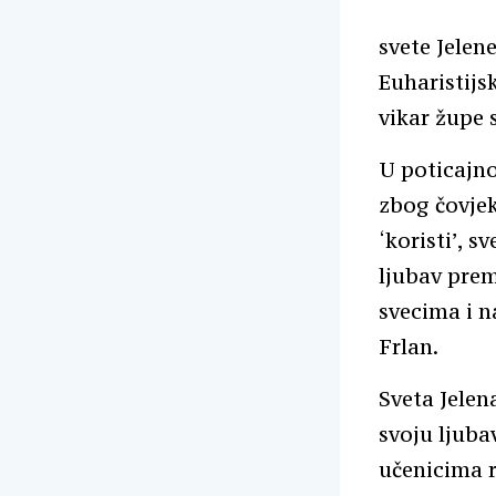
svete Jelene
Euharistijs
vikar župe s
U poticajno
zbog čovjek
‘koristi’, s
ljubav prem
svecima i na
Frlan.
Sveta Jelen
svoju ljuba
učenicima r