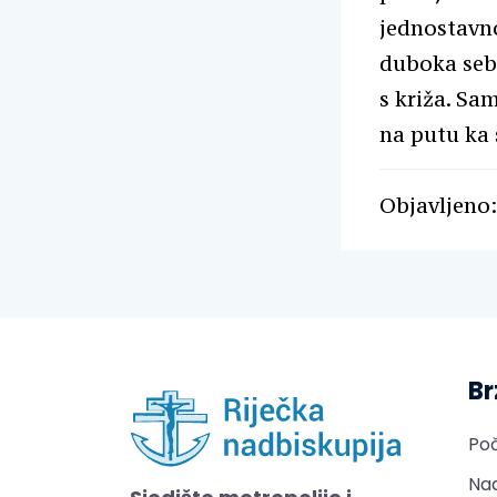
jednostavno
duboka sebe
s križa. Sa
na putu ka 
Objavljeno:
Br
Po
Nad