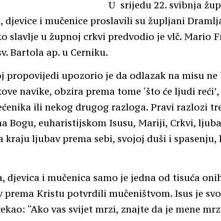
U srijedu 22. svibnja žu
, djevice i mučenice proslavili su župljani Dramlj
ko slavlje u župnoj crkvi predvodio je vlč. Mario F
v. Bartola ap. u Cerniku.
j propovijedi upozorio je da odlazak na misu ne 
ove navike, obzira prema tome ‘što će ljudi reći’
većenika ili nekog drugog razloga. Pravi razlozi tre
a Bogu, euharistijskom Isusu, Mariji, Crkvi, lju
 kraju ljubav prema sebi, svojoj duši i spasenju, 
a, djevica i mučenica samo je jedna od tisuća onih
v prema Kristu potvrdili mučeništvom. Isus je sv
ekao: “Ako vas svijet mrzi, znajte da je mene mrz