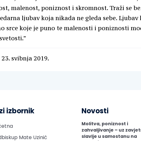
st, malenost, poniznost i skromnost. Traži se be
darna ljubav koja nikada ne gleda sebe. Ljubav 
mo srce koje je puno te malenosti i poniznosti moć
svetosti.”
 23. svibnja 2019.
zi izbornik
Novosti
Molitva, poniznost i
četna
zahvaljivanje – uz zavje
slavlje u samostanu na
biskup Mate Uzinić