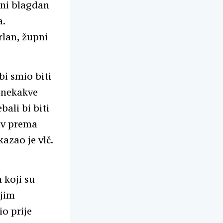
pni blagdan
a.
rlan, župni
bi smio biti
, nekakve
bali bi biti
bav prema
kazao je vlč.
 koji su
ojim
io prije