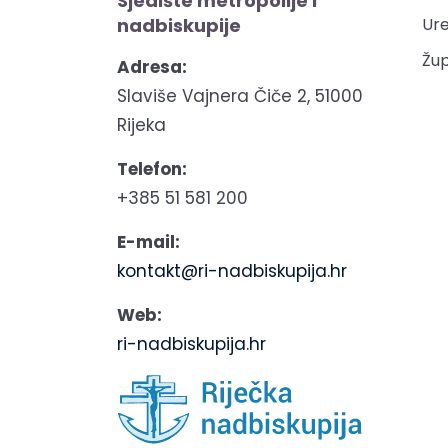
Sjedište metropolije i
nadbiskupije
Ure
Žup
Adresa:
Slaviše Vajnera Čiče 2, 51000
Rijeka
Telefon:
+385 51 581 200
E-mail:
kontakt@ri-nadbiskupija.hr
Web:
ri-nadbiskupija.hr