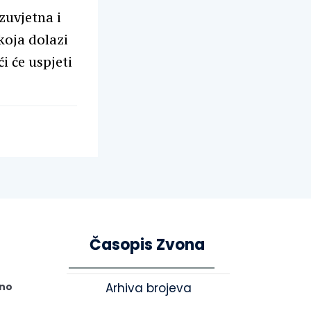
zuvjetna i
koja dolazi
i će uspjeti
Časopis Zvona
tno
Arhiva brojeva