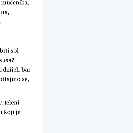
a mučenika,
ana,
.
iti sol
Isusa?
dnijeli bar
pitajmo se,
. Jeleni
 koji je
s