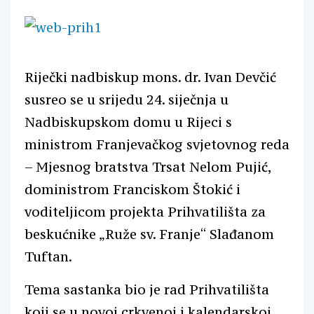
Riječki nadbiskup mons. dr. Ivan Devčić
susreo se u srijedu 24. siječnja u
Nadbiskupskom domu u Rijeci s
ministrom Franjevačkog svjetovnog reda
– Mjesnog bratstva Trsat Nelom Pujić,
doministrom Franciskom Štokić i
voditeljicom projekta Prihvatilišta za
beskućnike „Ruže sv. Franje“ Slađanom
Tuftan.
Tema sastanka bio je rad Prihvatilišta
koji se u novoj crkvenoj i kalendarskoj