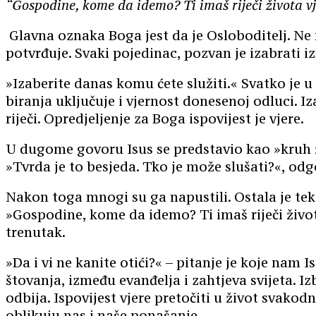
“Gospodine, kome da idemo? Ti imaš riječi života vje
G
lavna oznaka
Boga
jest da je Osloboditelj. N
potvrđuj
e
.
S
vaki pojedinac, pozvan je izabrati 
»Izaberite danas komu ćete služiti.« Svatko je u 
biranja uključuje i vjernost donesenoj odluci. I
riječi. Opredjeljen
je za Boga ispovijest je vjere.
U dugome govoru Isus se predstavio kao »k
ruh
»Tvrda je to besjeda. Tko je može slušati?«, odg
Nakon toga mnogi su ga napustili. Ostala je tek 
»Gospodine, kome
da idemo? Ti imaš riječi živ
trenutak.
»Da i vi ne kanite otići?« – pitanje je koje nam 
štovanja
, između evanđelja i
zahtjeva
svijeta. Iz
odbija.
I
spovijest vjere pretočiti u život svakodne
oblikuju nas
i naše ponašanje
.