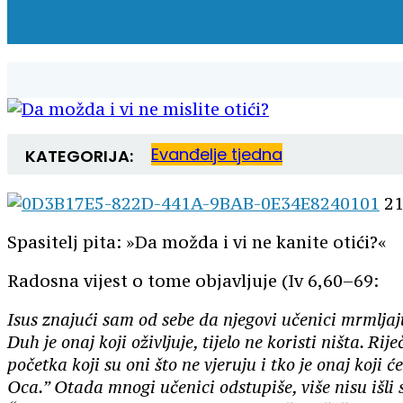
Evanđelje tjedna
KATEGORIJA:
21
Spasitelj pita: »Da možda i vi ne kanite otići?«
Radosna vijest
o tome
objavljuje
(
Iv
6
,
60
–
69
:
Isus znajući sam od sebe da njegovi učenici mrmljaju
Duh je onaj koji oživljuje, tijelo ne koristi ništa. 
početka koji su oni što ne vjeruju i tko je onaj koj
Oca.”
Otada mnogi učenici odstupiše, više nisu išli 