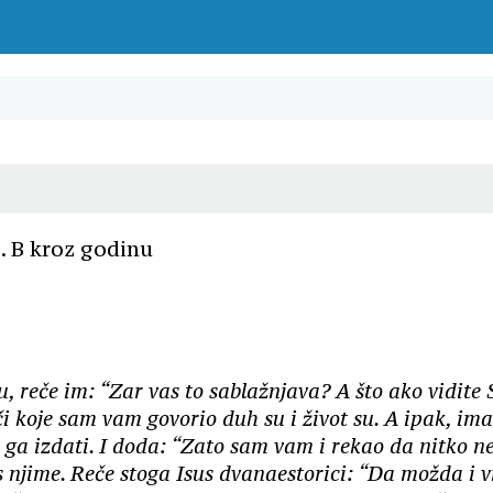
. B kroz godinu
, reče im: “Zar vas to sablažnjava? A što ako vidite 
Riječi koje sam vam govorio duh su i život su. A ipak, 
i će ga izdati. I doda: “Zato sam vam i rekao da nitko
s njime. Reče stoga Isus dvanaestorici: “Da možda i v