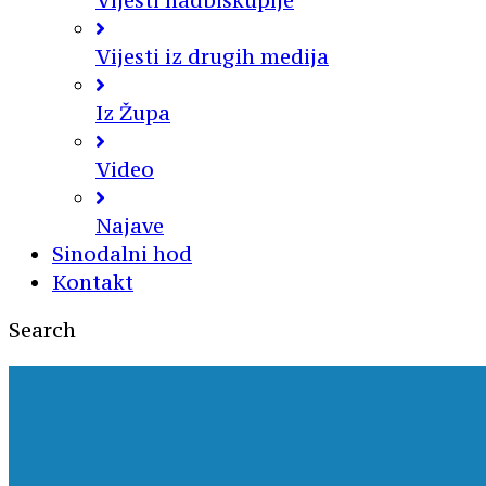
Vijesti nadbiskupije
Vijesti iz drugih medija
Iz Župa
Video
Najave
Sinodalni hod
Kontakt
Search