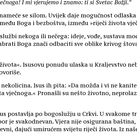
čnoga! I mi vjerujemo i znamo: ti si Svetac Božji.”
e nameće se silom. Uvijek daje mogućnost odlaska 
između Boga i
bezboštva
, između »riječi života vje
službi nekoga ili nečega: ideje, vođe,
sustava
moć
zabrati Boga znači odbaciti sve oblike
krivog štov
života«.
Isusovu ponudu ulaska u Kraljevstvo n
ovoriše.
nekolicina. Isus ih pita: »Da možda i vi ne kanit
ota vječnoga.«
P
ronašli
su
nešto životno, neprolaz
Isus postavlja po
bogoslužju u
Crkvi. U svakome t
bor
je svakodnevan. Vjera nije osigurana baština,
vni, dajući umirućem svijetu riječi života. Iz naše