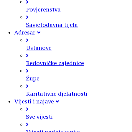
Povjerenstva
Savjetodavna tijela
Adresar
Ustanove
Redovničke zajednice
Župe
Karitativne djelatnosti
Vijesti i najave
Sve vijesti