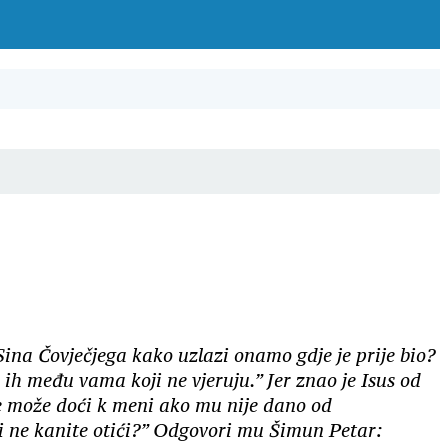
Sina Čovječjega kako uzlazi onamo gdje je prije bio?
ima ih među vama koji
ne vjeruju
.” Jer znao je Isus od
 ne može doći k meni ako mu nije dano od
i ne kanite otići?”
Odgovori mu Šimun Petar: