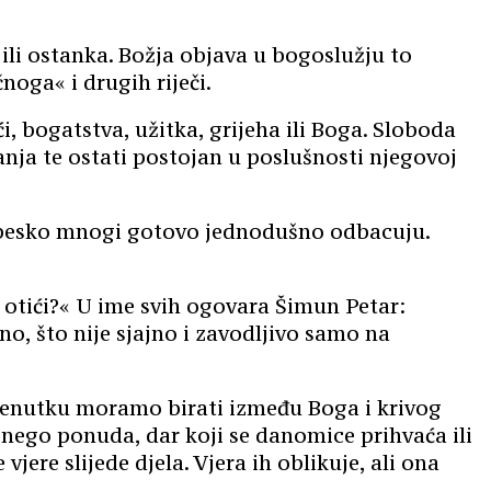
ili ostanka.
Božja objava u bogoslužju
to
čnoga« i drugih riječi.
i, bogatstva, užitka
, grijeha
ili Boga. Sloboda
anja
te osta
t
i postojan u poslušnosti njegovoj
ebesko mnogi gotovo jednodušno odbacuju.
e otići?« U ime svih ogovara Šimun Petar:
no, što nije sjajno i zavodljivo samo na
renutku moramo birati između Boga i
krivog
 nego ponuda, dar koji se danomice prihvaća ili
 vjere slijed
e
djela. Vjera ih oblikuje, ali ona