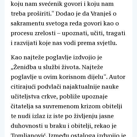
koju nam svećenik govori i koju nam
treba proširiti.“ Dodao je da Vranješ o
sakramentu svetoga reda govori kao o
procesu zrelosti – upoznati, učiti, tragati
i razvijati koje nas vodi prema svjetlu.
Kao najteže poglavlje izdvojio je
„Ženidba u službi života. Najteže
poglavlje u ovim korisnom dijelu“. Autor
citirajući podvlači najaktualnije nauke
učiteljstva crkve, pobliže upoznaje
čitatelja sa suvremenom krizom obitelji
te nudi izlaz iz iste po življenju jasne
duhovnosti u braku i obitelji, rekao je
Tomljanović. Između ostaloga izdvojio je