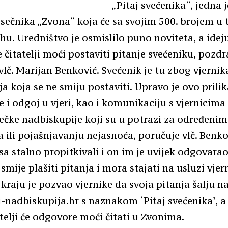
„Pitaj svećenika“, jedna 
sečnika „Zvona“ koja će sa svojim 500. brojem u t
u. Uredništvo je osmislilo puno noviteta, a idej
 čitatelji moći postaviti pitanje svećeniku, pozdr
vlč. Marijan Benković. Svećenik je tu zbog vjernika
a koja se ne smiju postaviti. Upravo je ovo prilik
 i odgoj u vjeri, kao i komunikaciju s vjernicima
čke nadbiskupije koji su u potrazi za određenim
ili pojašnjavanju nejasnoća, poručuje vlč. Benko
sa stalno propitkivali i on im je uvijek odgovarao
 smije plašiti pitanja i mora stajati na usluzi vje
 kraju je pozvao vjernike da svoja pitanja šalju na
nadbiskupija.hr s naznakom ‘Pitaj svećenika’, a
atelji će odgovore moći čitati u Zvonima.