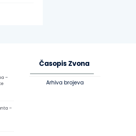
Časopis Zvona
pa –
Arhiva brojeva
ke
unta –