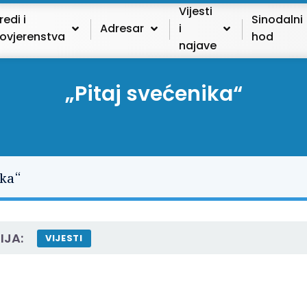
Vijesti
redi i
Sinodalni
Adresar
i
ovjerenstva
hod
najave
„Pitaj svećenika“
IJA:
VIJESTI