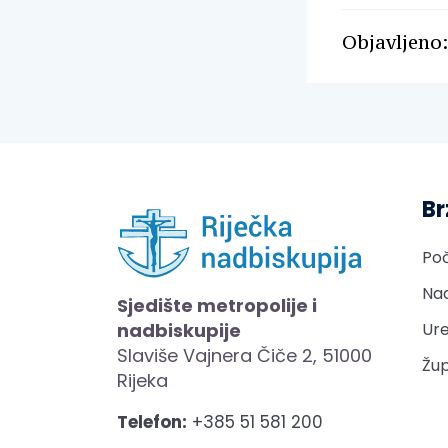
Objavljeno:
Br
Po
Nad
Sjedište metropolije i
nadbiskupije
Ure
Slaviše Vajnera Čiče 2, 51000
Žup
Rijeka
Telefon:
+385 51 581 200