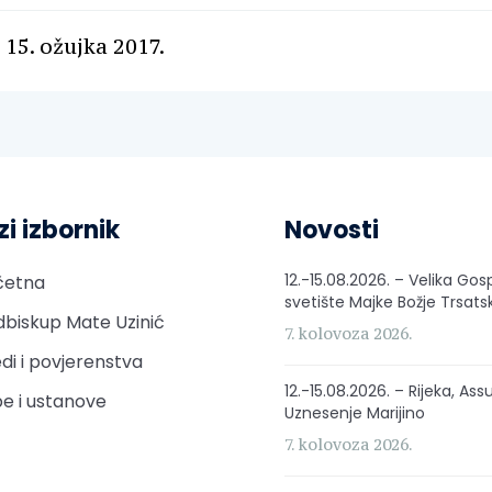
 15. ožujka 2017.
zi izbornik
Novosti
12.-15.08.2026. – Velika Gos
četna
svetište Majke Božje Trsats
biskup Mate Uzinić
7. kolovoza 2026.
di i povjerenstva
12.-15.08.2026. – Rijeka, Ass
e i ustanove
Uznesenje Marijino
7. kolovoza 2026.