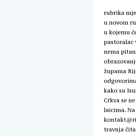
rubrika mje
u novom ruh
u kojemu će
pastoralac 
nema pitanj
obrazovanje
župama Rije
odgovorima 
kako su Isu
Crkva se ne
laicima. Na
kontakt@ri-
travnja čit