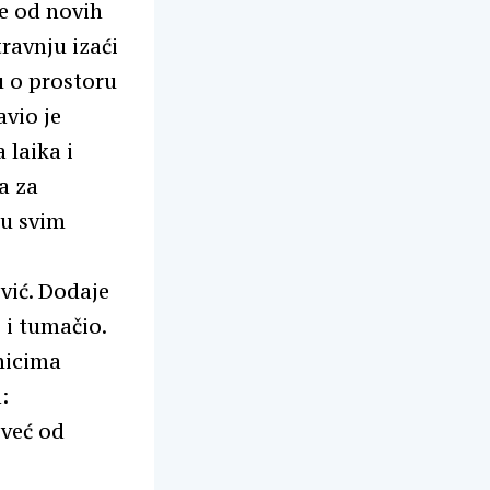
je od novih
ravnju izaći
u o prostoru
avio je
 laika i
a za
 u svim
vić. Dodaje
 i tumačio.
rnicima
:
 već od