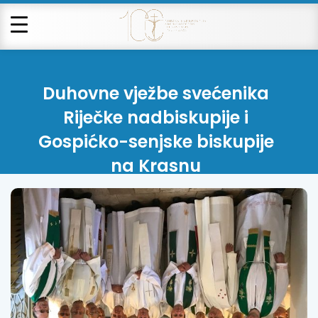
Duhovne vježbe svećenika
Riječke nadbiskupije i
Gospićko-senjske biskupije
na Krasnu