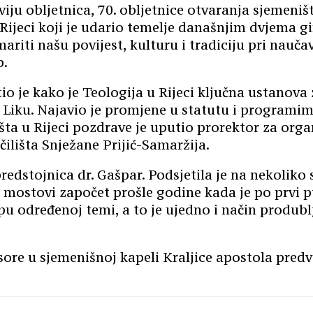
ju obljetnica, 70. obljetnice otvaranja sjemeništ
Rijeci koji je udario temelje današnjim dvjema gi
riti našu povijest, kulturu i tradiciju pri nauča
p.
io je kako je Teologija u Rijeci ključna ustanov
i Liku. Najavio je promjene u statutu i programim
ta u Rijeci pozdrave je uputio prorektor za orga
čilišta Snježane Prijić-Samaržija.
predstojnica dr. Gašpar. Podsjetila je na nekoliko
 mostovi započet prošle godine kada je po prvi pu
upu određenoj temi, a to je ujedno i način produb
sore u sjemenišnoj kapeli Kraljice apostola pred