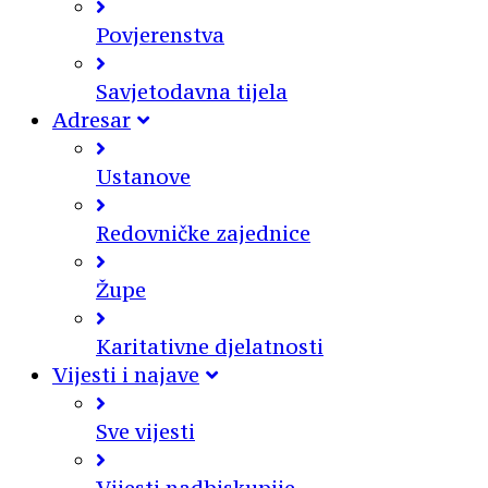
Povjerenstva
Savjetodavna tijela
Adresar
Ustanove
Redovničke zajednice
Župe
Karitativne djelatnosti
Vijesti i najave
Sve vijesti