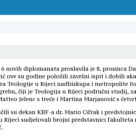
6 novih diplomanata proslavila je 8. prosinca Da
čić ove su godine položili završni ispit i dobili 
a Teologije u Rijeci nadbiskupa i metropolite Iv
bu, čiji je Teologija u Rijeci područni studij, z
atteo Jelenc s treće i Martina Marjanović s četvr
ili su dekan KBF-a dr. Mario Cifrak i predstojnic
 Rijeci sudjelovali brojni predstavnici fakulteta r
.