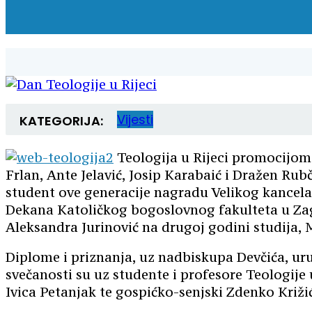
Vijesti
KATEGORIJA:
Teologija u Rijeci promocijom 
Frlan, Ante Jelavić, Josip Karabaić i Dražen Rub
student ove generacije nagradu Velikog kancelar
Dekana Katoličkog bogoslovnog fakulteta u Zagre
Aleksandra Jurinović na drugoj godini studija, M
Diplome i priznanja, uz nadbiskupa Devčića, uruč
svečanosti su uz studente i profesore Teologije u
Ivica Petanjak te gospićko-senjski Zdenko Križić