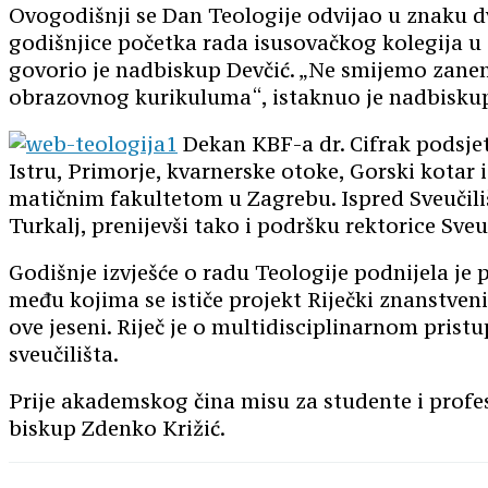
Ovogodišnji se Dan Teologije odvijao u znaku dvi
godišnjice početka rada isusovačkog kolegija u 
govorio je nadbiskup Devčić. „Ne smijemo zanema
obrazovnog kurikuluma“, istaknuo je nadbisku
Dekan KBF-a dr. Cifrak podsjet
Istru, Primorje, kvarnerske otoke, Gorski kotar 
matičnim fakultetom u Zagrebu. Ispred Sveučiliš
Turkalj, prenijevši tako i podršku rektorice Sveu
Godišnje izvješće o radu Teologije podnijela je 
među kojima se ističe projekt Riječki znanstveni
ove jeseni. Riječ je o multidisciplinarnom prist
sveučilišta.
Prije akademskog čina misu za studente i profe
biskup Zdenko Križić.