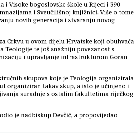
a i Visoke bogoslovske škole u Rijeci i 390
mnazijama i Sveučilišnoj knjižnici. Više o tome
vanju novih generacija i stvaranju novog
a za Crkvu u ovom dijelu Hrvatske koji obuhvaća
a Teologije te još snažniju povezanost s
nizaciju i upravljanje infrastrukturom Goran
 stručnih skupova koje je Teologija organizirala
t organiziran takav skup, a isto je učinjeno i
ljivanja suradnje s ostalim fakultetima riječkog
vodio je nadbiskup Devčić, a propovijedao