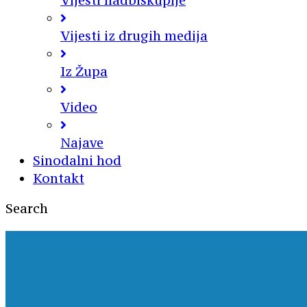
Vijesti nadbiskupije
Vijesti iz drugih medija
Iz Župa
Video
Najave
Sinodalni hod
Kontakt
Search