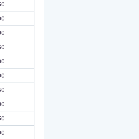
30
00
00
30
00
00
30
00
30
00