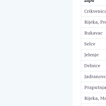
župa
Crikvenic
Rijeka, Pr
Rukavac
Selce
Jelenje
Delnice
Jadranovo
Praputnja
Rijeka, M