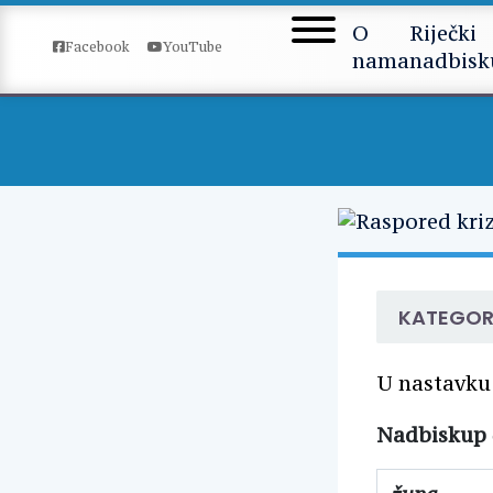
Skip to content
O
Riječki
Facebook
YouTube
nama
nadbisk
KATEGOR
U nastavku
Nadbiskup