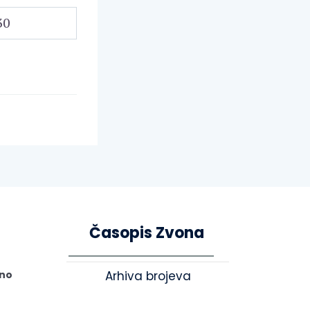
30
Časopis Zvona
tno
Arhiva brojeva