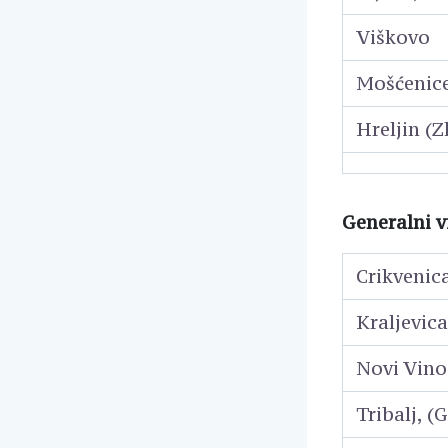
Viškovo
Mošćenice
Hreljin (Z
Generalni v
Crikvenica
Kraljevica
Novi Vino
Tribalj, (