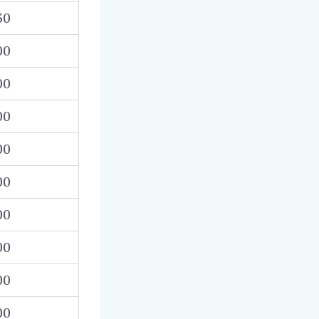
30
00
00
00
00
00
00
00
00
00