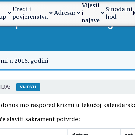
Vijesti
Uredi i
Sinodalni
Adresar
i
up
povjerenstva
hod
najave
Raspored krizmi u 2016. godin
IJA:
VIJESTI
 donosimo raspored krizmi u tekućoj kalendarsko
će slaviti sakrament potvrde: