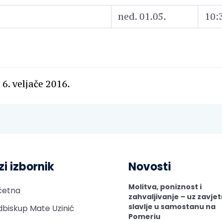
ned. 01.05.
10:
6. veljače 2016.
zi izbornik
Novosti
Molitva, poniznost i
četna
zahvaljivanje – uz zavje
slavlje u samostanu na
biskup Mate Uzinić
Pomeriu