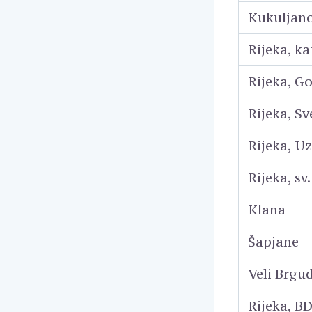
Kukuljano
Rijeka, ka
Rijeka, G
Rijeka, Sv
Rijeka, U
Rijeka, sv.
Klana
Šapjane
Veli Brgu
Rijeka, B