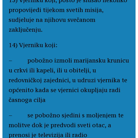
13) Vjerniku koji, pošto je slušao nekoliko
propovijedi tijekom svetih misija,
sudjeluje na njihovu svečanom
zaključenju.
14) Vjerniku koji:
– pobožno izmoli marijansku krunicu
u crkvi ili kapeli, ili u obitelji, u
redovničkoj zajednici, u udruzi vjernika te
općenito kada se vjernici okupljaju radi
časnoga cilja
– se pobožno sjedini s moljenjem te
molitve dok je predvodi sveti otac, a
prenosi je televizija ili radio