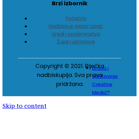
Brzi izbornik
Početna
Nadbiskup Mate Uzinić
Uredi i povjerenstva
Župe i ustanove
Copyright © 2021. Riječka
Izrada i
nadbiskupija. Sva prava
održavanje:
pridržana.
Creative
Media™
Skip to content