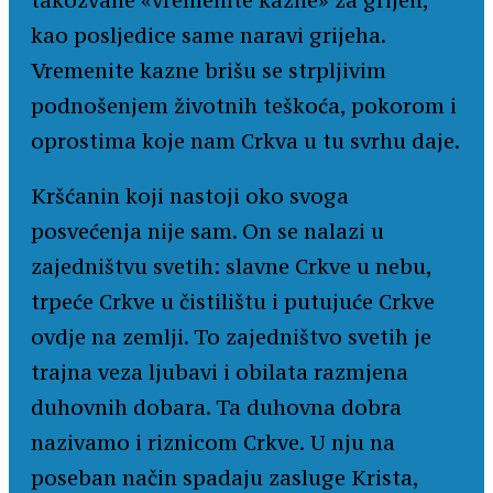
takozvane «vremenite kazne» za grijeh,
kao posljedice same naravi grijeha.
Vremenite kazne brišu se strpljivim
podnošenjem životnih teškoća, pokorom i
oprostima koje nam Crkva u tu svrhu daje.
Kršćanin koji nastoji oko svoga
posvećenja nije sam. On se nalazi u
zajedništvu svetih: slavne Crkve u nebu,
trpeće Crkve u čistilištu i putujuće Crkve
ovdje na zemlji. To zajedništvo svetih je
trajna veza ljubavi i obilata razmjena
duhovnih dobara. Ta duhovna dobra
nazivamo i riznicom Crkve. U nju na
poseban način spadaju zasluge Krista,