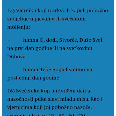
15) Vjerniku koji u crkvi ili kapeli pobožno
sudjeluje u pjevanju ili svečanom
moljenju:
– himna O, dođi, Stvorče, Duše Svet
na prvi dan godine ili na svetkovinu
Duhova
– himna Tebe Boga hvalimo na
posljednji dan godine
16) Svećeniku koji u utvrđeni dan u
nazočnosti puka slavi mladu misu, kao i
vjernicima koji joj pobožno nazoče. I
svećeniku koji na 25., 50., 60. i 70.