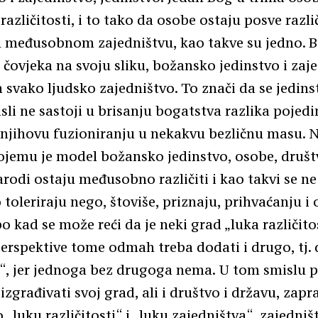
različitosti, i to tako da osobe ostaju posve razli
u međusobnom zajedništvu, kao takve su jedno. B
 čovjeka na svoju sliku, božansko jedinstvo i zaj
 svako ljudsko zajedništvo. To znači da se jedin
sli ne sastoji u brisanju bogatstva razlika pojedi
 njihovu fuzioniranju u nekakvu bezličnu masu. N
ojemu je model božansko jedinstvo, osobe, druš
arodi ostaju međusobno različiti i kao takvi se n
oleriraju nego, štoviše, priznaju, prihvaćanju i
po kad se može reći da je neki grad „luka različitos
erspektive tome odmah treba dodati i drugo, tj. d
a“, jer jednoga bez drugoga nema. U tom smislu 
 izgrađivati svoj grad, ali i društvo i državu, zapr
 „luku različitosti“ i „luku zajedništva“, zajedniš