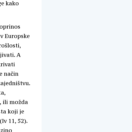
uge kako
doprinos
ov Europske
ošlosti,
ivati. A
rivati
je način
zajedništvu.
ta,
, ili možda
ta koji je
Iv 11, 52).
ezino