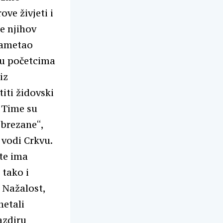
ove živjeti i
se njihov
 nametao
 u početcima
iz
titi židovski
. Time su
obrezane“,
vodi Crkvu.
 te ima
 tako i
. Nažalost,
metali
azdiru