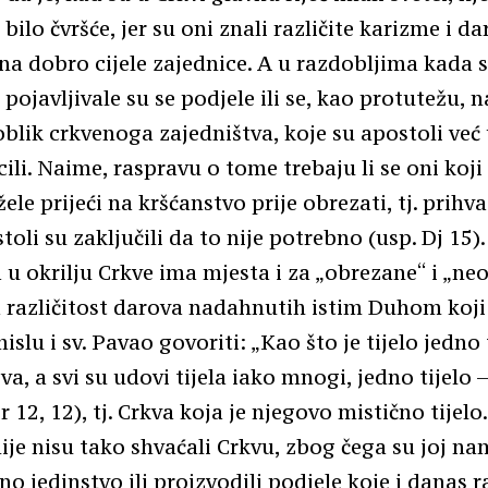
bilo čvršće, jer su oni znali različite karizme i dar
 na dobro cijele zajednice. A u razdobljima kada 
, pojavljivale su se podjele ili se, kao protutežu,
blik crkvenoga zajedništva, koje su apostoli već
ili. Naime, raspravu o tome trebaju li se oni koji 
le prijeći na kršćanstvo prije obrezati, tj. prihva
toli su zaključili da to nije potrebno (usp. Dj 15)
a u okrilju Crkve ima mjesta i za „obrezane“ i „ne
različitost darova nadahnutih istim Duhom koji 
islu i sv. Pavao govoriti: „Kao što je tijelo jedno
, a svi su udovi tijela iako mnogi, jedno tijelo –
r 12, 12), tj. Crkva koja je njegovo mistično tijelo
je nisu tako shvaćali Crkvu, zbog čega su joj na
o jedinstvo ili proizvodili podjele koje i danas r