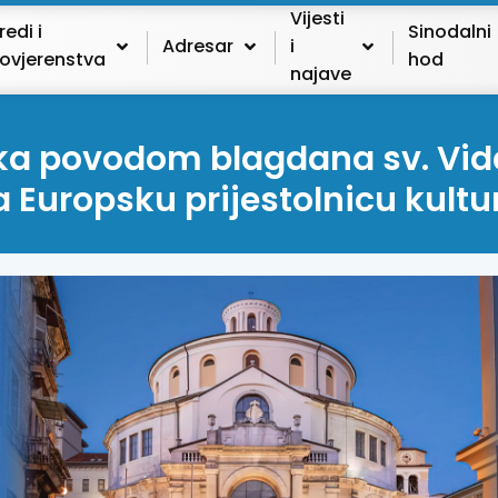
Vijesti
redi i
Sinodalni
Adresar
i
ovjerenstva
hod
najave
 povodom blagdana sv. Vida 2
a Europsku prijestolnicu kultu