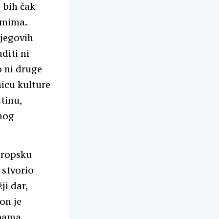
 bih čak
amima.
njegovih
diti ni
o ni druge
nicu kulture
tinu,
bnog
uropsku
e stvorio
ji dar,
on je
obama,