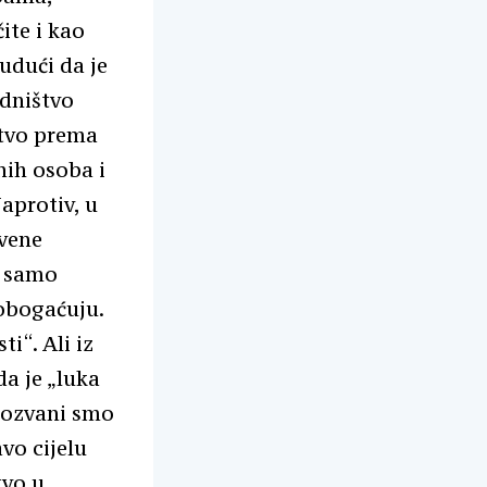
čite i kao
udući da je
edništvo
stvo prema
nih osoba i
aprotiv, u
tvene
e samo
 obogaćuju.
ti“. Ali iz
a je „luka
pozvani smo
avo cijelu
tvo u