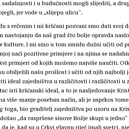
u sadašnjosti i u budućnosti mogli slijediti, a dr
jegli, jer vode u „slijepu ulicu“.
 s rečenim i mi kršćani pozvani smo dati svoj 
 nastojanju da naš grad što bolje opravda nasl
ce kulture. I mi smo u tom smislu dužni učiti od pr
 njoj naći pozitivne primjere i na njima se nadahnj
akvi primjeri od kojih možemo najviše naučiti. Otk
su obilježili našu prošlost i učiti od njih najbolji 
ti ideal zajedništva u različitosti i različitosti u 
tac isti kršćanski ideal, a to je nasljedovanje Kris
na više-manje poseban način, ali je usprkos tome
 toga, bio graditelj zajedništva po uzoru na Kris
 došao „da raspršene sinove Božje skupi u jedno“ (
 da je, kad su u Crkvi glavnu riječ imali svetci, nj