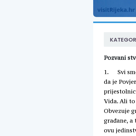
KATEGOR
Pozvani stv
1. Svi smo 
da je Povje
prijestolnic
Vida. Ali t
Obvezuje gr
građane, a 
ovu jedinst