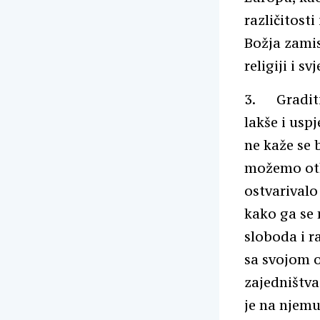
različitosti
Božja zamis
religiji i 
3. Graditi 
lakše i usp
ne kaže se b
možemo otkr
ostvarivalo 
kako ga se 
sloboda i r
sa svojom o
zajedništva
je na njemu