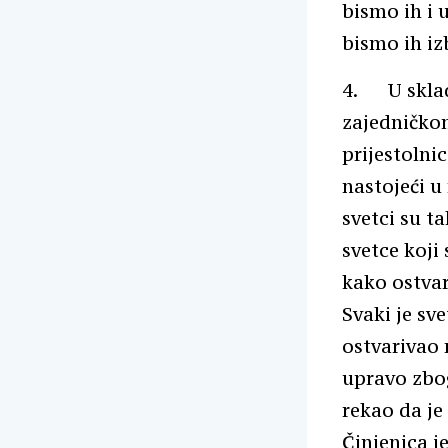
bismo ih i 
bismo ih izb
4. U skladu
zajedničkom
prijestolni
nastojeći u
svetci su t
svetce koji 
kako ostvari
Svaki je sve
ostvarivao 
upravo zbog
rekao da je
Činjenica je