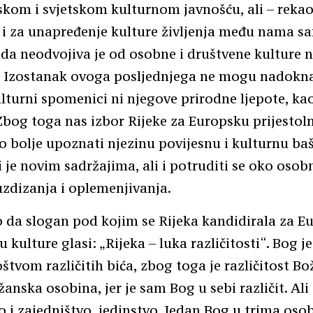
kom i svjetskom kulturnom javnošću, ali – rekao
 i za unapređenje kulture življenja među nama s
da neodvojiva je od osobne i društvene kulture 
. Izostanak ovoga posljednjega ne mogu nadokna
lturni spomenici ni njegove prirodne ljepote, ka
Zbog toga nas izbor Rijeke za Europsku prijestol
o bolje upoznati njezinu povijesnu i kulturnu baš
 je novim sadržajima, ali i potruditi se oko oso
zdizanja i oplemenjivanja.
a slogan pod kojim se Rijeka kandidirala za E
u kulture glasi: „Rijeka – luka različitosti“. Bog j
štvom različitih bića, zbog toga je različitost Bož
anska osobina, jer je sam Bog u sebi različit. Ali 
 i zajedništvo, jedinstvo. Jedan Bog u trima os