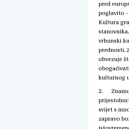
pred europs
poglavito –
Kultura gra
stanovnika
vrhunski ku
prednosti. 
obvezuje št
obogaćivati
kulturnog u
2. Znamo d
prijestolnic
svijet s mno
zapravo bož
istovremeno