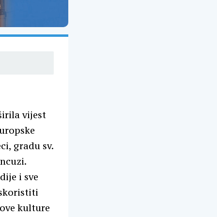
rila vijest
Europske
ci, gradu sv.
ancuzi.
ije i sve
koristiti
ove kulture