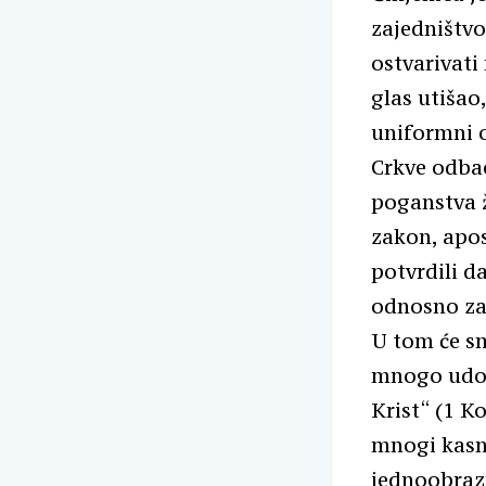
zajedništvo 
ostvarivati
glas utišao
uniformni o
Crkve odbac
poganstva že
zakon, apos
potvrdili d
odnosno za 
U tom će sm
mnogo udova
Krist“ (1 Ko
mnogi kasni
jednoobrazn