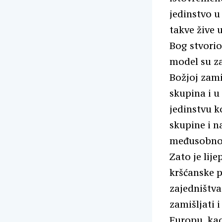
jedinstvo u 
takve žive 
Bog stvorio
model su za
Božjoj zami
skupina i u
jedinstvu k
skupine i n
međusobno t
Zato je lije
kršćanske p
zajedništv
zamišljati i
Europu, kao