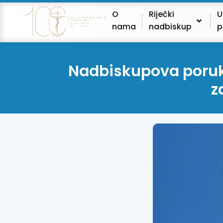
O
Riječki
U
nama
nadbiskup
p
Nadbiskupova poruka
z