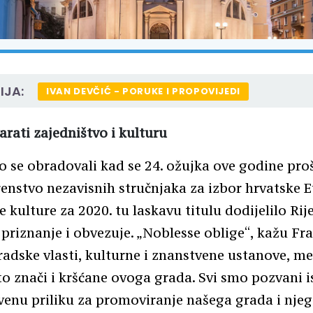
IJA:
IVAN DEVČIĆ - PORUKE I PROPOVIJEDI
arati zajedništvo i kulturu
se obradovali kad se 24. ožujka ove godine proši
renstvo nezavisnih stručnjaka za izbor hrvatske 
e kulture za 2020. tu laskavu titulu dodijelilo Rije
o priznanje i obvezuje. „Noblesse oblige“, kažu Fr
adske vlasti, kulturne i znanstvene ustanove, med
to znači i kršćane ovoga grada. Svi smo pozvani is
venu priliku za promoviranje našega grada i njeg