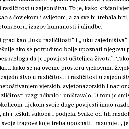
 i različitost u zajedništvu. To je, kako kršćani vje
ao s čovjekom i svijetom, a za sve bi trebala biti
svjetonazoru, izazov humanosti i uljudbe.
grad kao „luku različitosti“ i „luku zajedništv
ješnije ako se potrudimo bolje upoznati njegovu po
ez razloga da je „povijest učiteljica života“. Tak
iti kako se na ovome prostoru vjekovima živjel
zajedništvo u različitosti i različitost u zajedništv
nepoštivanjem vjerskih, svjetonazorskih i nacion
azličitosti razgrađivalo i uništavalo. U tom je smi
kolicom tijekom svoje duge povijesti imao razdob
, ali i teških sukoba i podjela. Svako od tih razdo
 svoje tragove koje treba upoznati i razumjeti, j