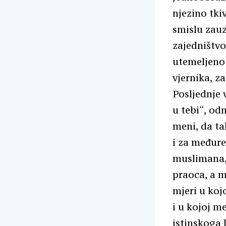
njezino tki
smislu zauz
zajedništvo 
utemeljeno
vjernika, za
Posljednje 
u tebi“, od
meni, da ta
i za međure
muslimana, 
praoca, a m
mjeri u koj
i u kojoj me
istinskoga l