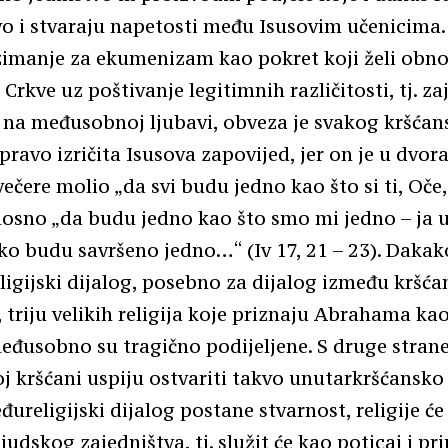
vo i stvaraju napetosti među Isusovim učenicima
imanje za ekumenizam kao pokret koji želi obno
Crkve uz poštivanje legitimnih različitosti, tj. z
 na međusobnoj ljubavi, obveza je svakog kršća
pravo izričita Isusova zapovijed, jer on je u dvor
večere molio „da svi budu jedno kao što si ti, Oče,
nosno „da budu jedno kao što smo mi jedno – ja u 
ko budu savršeno jedno…“ (Iv 17, 21 – 23). Dakako
ligijski dijalog, posebno za dijalog između kršćan
triju velikih religija koje priznaju Abrahama ka
eđusobno su tragično podijeljene. S druge strane
oj kršćani uspiju ostvariti takvo unutarkršćansko
đureligijski dijalog postane stvarnost, religije će
judskog zajedništva, tj. služit će kao poticaj i pr