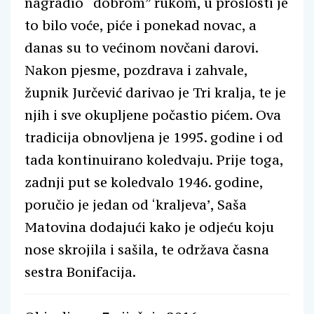
nagradio “dobrom” rukom, u prošlosti je
to bilo voće, piće i ponekad novac, a
danas su to većinom novčani darovi.
Nakon pjesme, pozdrava i zahvale,
župnik Jurčević darivao je Tri kralja, te je
njih i sve okupljene počastio pićem. Ova
tradicija obnovljena je 1995. godine i od
tada kontinuirano koledvaju. Prije toga,
zadnji put se koledvalo 1946. godine,
poručio je jedan od ‘kraljeva’, Saša
Matovina dodajući kako je odjeću koju
nose skrojila i sašila, te održava časna
sestra Bonifacija.