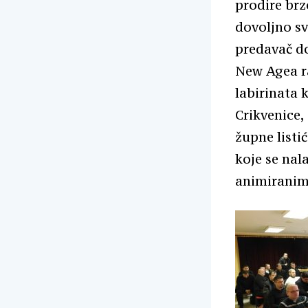
prodire brz
dovoljno sv
predavač do
New Agea ra
labirinata 
Crikvenice,
župne listi
koje se nal
animiranim