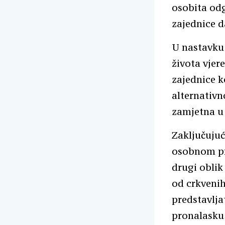
osobita odg
zajednice d
U nastavku
života vjer
zajednice 
alternativn
zamjetna u
Zaključujuć
osobnom pri
drugi oblik
od crkvenih
predstavlja
pronalasku