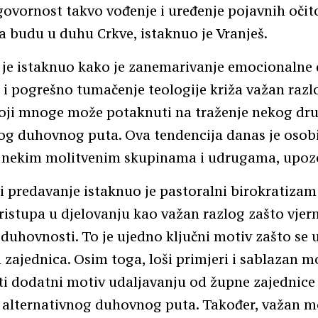
ovornost takvo vođenje i uređenje pojavnih očit
a budu u duhu Crkve, istaknuo je Vranješ.
 je istaknuo kako je zanemarivanje emocionalne 
e i pogrešno tumačenje teologije križa važan razl
koji mnoge može potaknuti na traženje nekog dr
og duhovnog puta. Ova tendencija danas je osob
 nekim molitvenim skupinama i udrugama, upozo
i predavanje istaknuo je pastoralni birokratizam
stupa u djelovanju kao važan razlog zašto vjern
 duhovnosti. To je ujedno ključni motiv zašto se 
 zajednica. Osim toga, loši primjeri i sablazan 
ti dodatni motiv udaljavanju od župne zajednice 
 alternativnog duhovnog puta. Također, važan m