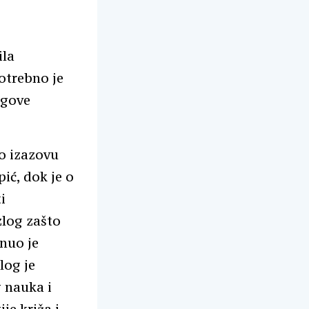
ila
otrebno je
egove
ao izazovu
ić, dok je o
i
zlog zašto
knuo je
log je
 nauka i