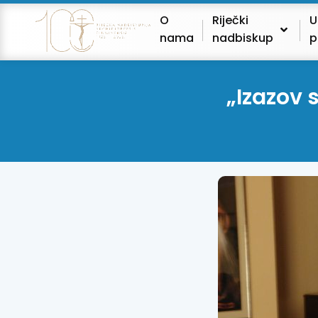
O
Riječki
U
nama
nadbiskup
p
„Izazov 