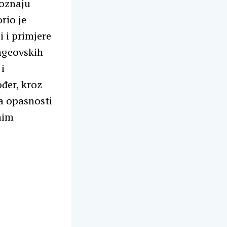
poznaju
rio je
 i primjere
wageovskih
i
ođer, kroz
na opasnosti
nim