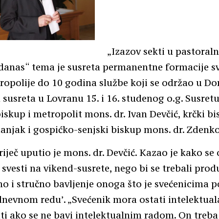
„Izazov sekti u pastora
danas“ tema je susreta permanentne formacije s
ropolije do 10 godina službe koji se održao u D
 susreta u Lovranu 15. i 16. studenog o.g. Susretu
biskup i metropolit mons. dr. Ivan Devčić, krčki b
etanjak i gospićko-senjski biskup mons. dr. Zdenko
iječ uputio je mons. dr. Devčić. Kazao je kako se 
 svesti na vikend-susrete, nego bi se trebali prod
no i stručno bavljenje onoga što je svećenicima 
nevnom redu’. „Svećenik mora ostati intelektuala
i ako se ne bavi intelektualnim radom. On treba p