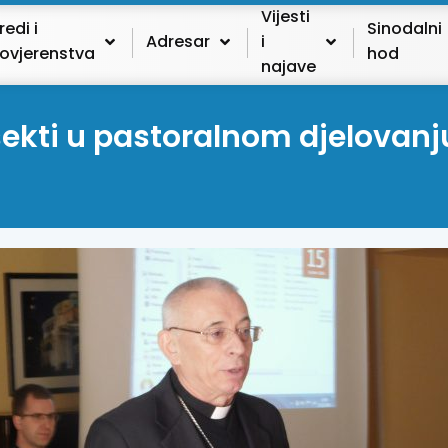
Vijesti
redi i
Sinodalni
Adresar
i
ovjerenstva
hod
najave
sekti u pastoralnom djelovan