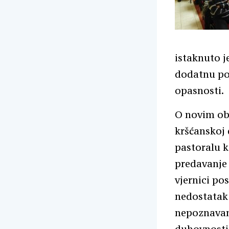
istaknuto j
dodatnu poz
opasnosti.
O novim obl
kršćanskoj 
pastoralu k
predavanje 
vjernici po
nedostatak 
nepoznavanj