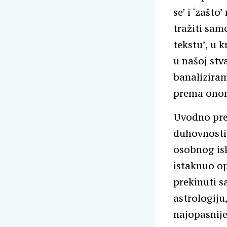
se’ i ‘zašt
tražiti samo
tekstu’, u 
u našoj stv
banaliziram
prema onom
Uvodno pred
duhovnosti 
osobnog is
istaknuo op
prekinuti s
astrologiju
najopasnije