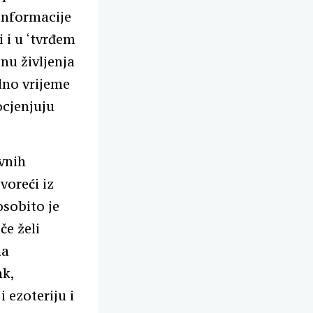
 informacije
i i u ‘tvrđem
nu življenja
dno vrijeme
ocjenjuju
vnih
voreći iz
sobito je
če želi
na
ak,
 ezoteriju i