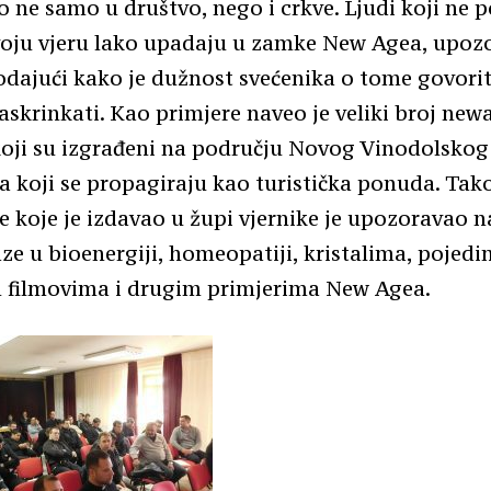
o ne samo u društvo, nego i crkve. Ljudi koji ne 
oju vjeru lako upadaju u zamke New Agea, upozo
dajući kako je dužnost svećenika o tome govoriti
skrinkati. Kao primjere naveo je veliki broj ne
koji su izgrađeni na području Novog Vinodolskog 
 a koji se propagiraju kao turistička ponuda. Tak
će koje je izdavao u župi vjernike je upozoravao 
aze u bioenergiji, homeopatiji, kristalima, pojedi
 filmovima i drugim primjerima New Agea.