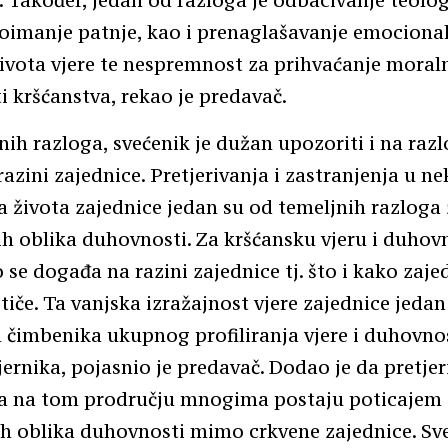
 Također, jedan od razloga je odbacivanje teologi
oimanje patnje, kao i prenaglašavanje emociona
ivota vjere te nespremnost za prihvaćanje moral
i kršćanstva, rekao je predavač.
ih razloga, svećenik je dužan upozoriti i na razl
razini zajednice. Pretjerivanja i zastranjenja u n
života zajednice jedan su od temeljnih razloga 
ih oblika duhovnosti. Za kršćansku vjeru i duhov
o se događa na razini zajednice tj. što i kako zaje
ističe. Ta vanjska izražajnost vjere zajednice jedan
 čimbenika ukupnog profiliranja vjere i duhovno
jernika, pojasnio je predavač. Dodao je da pretjer
ja na tom prodručju mnogima postaju poticajem 
h oblika duhovnosti mimo crkvene zajednice. Sv