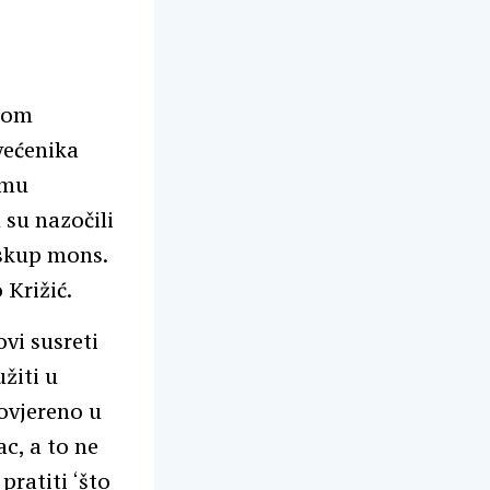
lnom
većenika
omu
 su nazočili
iskup mons.
 Križić.
ovi susreti
užiti u
povjereno u
c, a to ne
ratiti ‘što