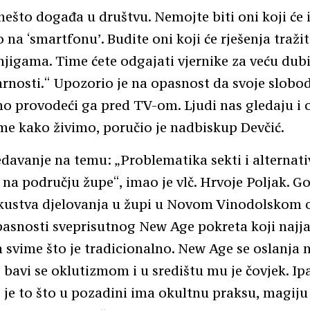
o’ nešto događa u društvu. Nemojte biti oni koji će
 na ‘smartfonu’. Budite oni koji će rješenja tražit
knjigama. Time ćete odgajati vjernike za veću dubi
arnosti.“ Upozorio je na opasnost da svoje slobo
o provodeći ga pred TV-om. Ljudi nas gledaju i 
e kako živimo, poručio je nadbiskup Devčić.
avanje na temu: „Problematika sekti i alternati
na području župe“, imao je vlč. Hrvoje Poljak. Go
kustva djelovanja u župi u Novom Vinodolskom o
asnosti sveprisutnog New Age pokreta koji najja
a svime što je tradicionalno. New Age se oslanja 
, bavi se oklutizmom i u središtu mu je čovjek. Ip
 je to što u pozadini ima okultnu praksu, magiju i