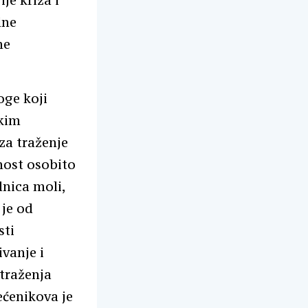
je križa i
lne
ne
oge koji
ekim
za traženje
nost osobito
dnica moli,
 je od
sti
ivanje i
traženja
ećenikova je