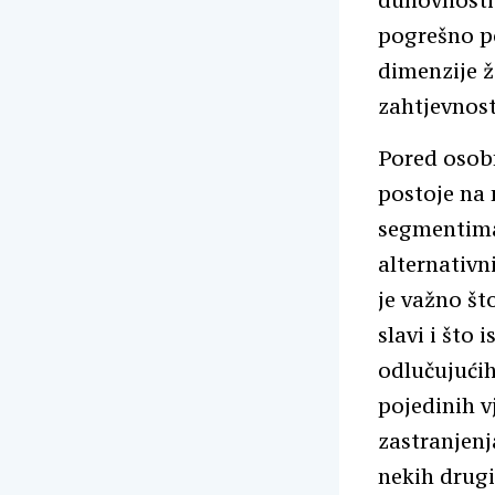
duhovnosti.
pogrešno p
dimenzije ž
zahtjevnost
Pored osobn
postoje na 
segmentima 
alternativn
je važno št
slavi i što 
odlučujućih
pojedinih v
zastranjen
nekih drugi