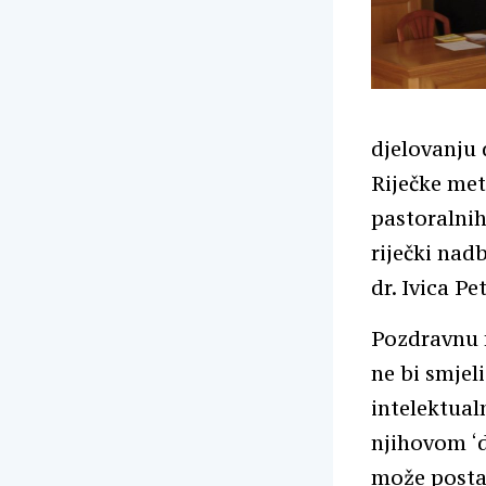
djelovanju 
Riječke met
pastoralnih
riječki nad
dr. Ivica P
Pozdravnu r
ne bi smjeli
intelektual
njihovom ‘d
može postat