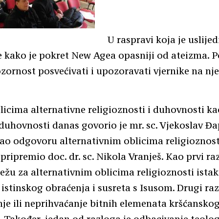
U raspravi koja je uslijed
e kako je pokret New Agea opasniji od ateizma. P
ornost posvećivati i upozoravati vjernike na nj
icima alternativne religioznosti i duhovnosti k
duhovnosti danas govorio je mr. sc. Vjekoslav Đap
ao odgovoru alternativnim oblicima religioznost
pripremio doc. dr. sc. Nikola Vranješ. Kao prvi ra
sežu za alternativnim oblicima religioznosti ista
istinskog obraćenja i susreta s Isusom. Drugi raz
e ili neprihvaćanje bitnih elemenata kršćanskog