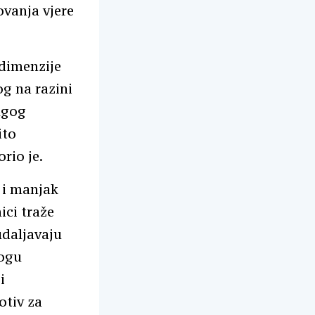
ovanja vjere
dimenzije
og na razini
ugog
ito
rio je.
 i manjak
ici traže
udaljavaju
mogu
i
otiv za