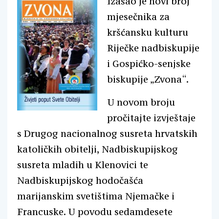
Izašao je novi broj
mjesečnika za
kršćansku kulturu
Riječke nadbiskupije
i Gospićko-senjske
biskupije „Zvona“.
U novom broju
pročitajte izvještaje
s Drugog nacionalnog susreta hrvatskih
katoličkih obitelji, Nadbiskupijskog
susreta mladih u Klenovici te
Nadbiskupijskog hodočašća
marijanskim svetištima Njemačke i
Francuske. U povodu sedamdesete