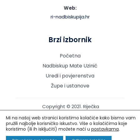
Web:
ri-nadbiskupija.hr
Brzi izbornik
Početna
Nadbiskup Mate Uzinić
Uredi i povjerenstva
Župe i ustanove
Copyright © 2021. Riječka
nadbiskupija. Sva prava
Mi na našoj web stranici koristimo kolačiće kako bismo vam
pridržana.
pružili najbolje korisničko iskustvo. Više o kolačićima koje
koristimo (ili ih isključiti) možete naći u
postavkama
.
Izrada i održavanje: Creative Media™