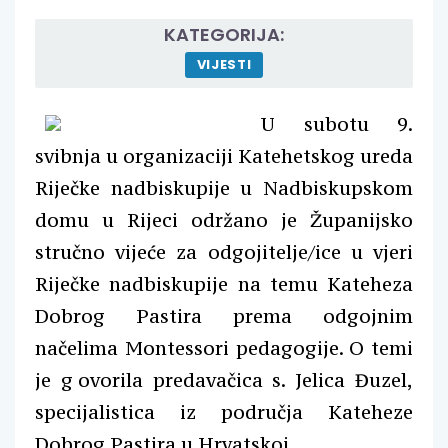
KATEGORIJA:
VIJESTI
U subotu 9.
svibnja u organizaciji Katehetskog ureda
Riječke nadbiskupije u Nadbiskupskom
domu u Rijeci održano je Županijsko
stručno vijeće za odgojitelje/ice u vjeri
Riječke nadbiskupije na temu Kateheza
Dobrog Pastira prema odgojnim
načelima Montessori pedagogije. O temi
je g
ovorila predavačica s. Jelica Đuzel,
specijalistica iz područja Kateheze
Dobrog Pastira u Hrvatskoj.