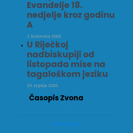
Evanđelje 18.
nedjelje kroz godinu
A
1. kolovoza 2026.
U Riječkoj
nadbiskupiji od
listopada mise na
tagaloškom jeziku
29. srpnja 2026.
Časopis Zvona
Arhiva brojeva