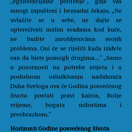
„egzistencijalne periferije“, gdje vas
mnogi zapušteni i beznadni čekaju. „Ne
uvlačite se u sebe, ne dajte se
opterećivati malim svađama kod kuće,
ne budite zarobljenicima svojih
problema. Oni će se riješiti kada iziđete
van da biste pomogli drugima…“ „Samo
u pozornosti na potrebe svijeta i u
poslušnom osluškivanju nadahnuća
Duha Svetoga ova će Godina posvećenog
života postati pravi kairos, Božje
vrijeme, bogata milostima i
preobrazbom.“
Horizonti Godine posvećenog života