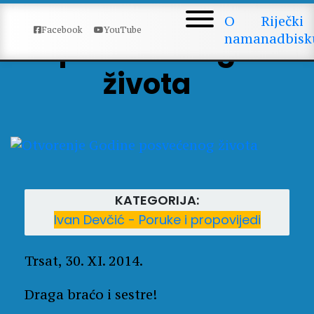
Otvorenje Godine
O
Riječki
Facebook
YouTube
nama
nadbisk
posvećenog
života
KATEGORIJA:
Ivan Devčić - Poruke i propovijedi
Trsat, 30. XI. 2014.
Draga braćo i sestre!