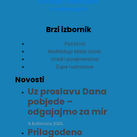
kontakt@ri-nadbiskupija.hr
ri-nadbiskupija.hr
Brzi izbornik
Početna
Nadbiskup Mate Uzinić
Uredi i povjerenstva
Župe i ustanove
Novosti
Uz proslavu Dana
pobjede –
odgajajmo za mir
4. kolovoza 2026.
Prilagođeno