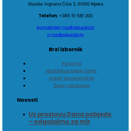
Slaviše Vajnera Čiče 2, 51000 Rijeka
Telefon:
+385 51 581 200
kontakt@ri-nadbiskupija.hr
ri-nadbiskupija.hr
Brzi izbornik
Početna
Nadbiskup Mate Uzinić
Uredi i povjerenstva
Župe i ustanove
Novosti
Uz proslavu Dana pobjede
– odgajajmo za mir