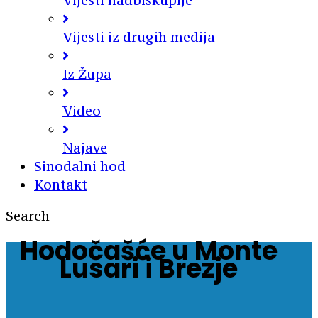
Vijesti nadbiskupije
Vijesti iz drugih medija
Iz Župa
Video
Najave
Sinodalni hod
Kontakt
Search
Hodočašće u Monte
Lusari i Brezje