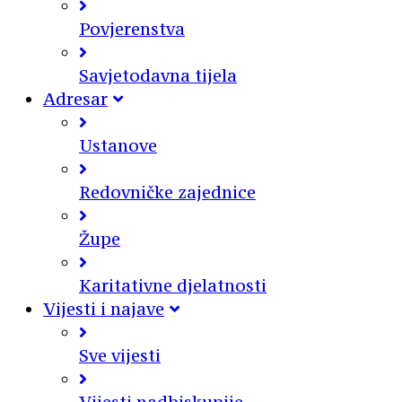
Povjerenstva
Savjetodavna tijela
Adresar
Ustanove
Redovničke zajednice
Župe
Karitativne djelatnosti
Vijesti i najave
Sve vijesti