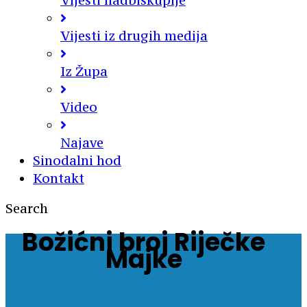
Vijesti nadbiskupije
Vijesti iz drugih medija
Iz Župa
Video
Najave
Sinodalni hod
Kontakt
Search
Božićni broj Riječke
Majke