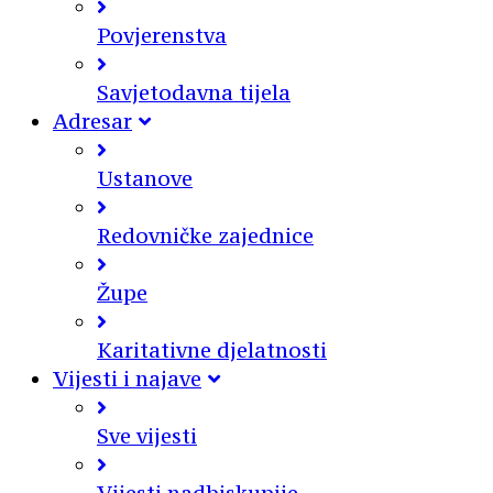
Povjerenstva
Savjetodavna tijela
Adresar
Ustanove
Redovničke zajednice
Župe
Karitativne djelatnosti
Vijesti i najave
Sve vijesti