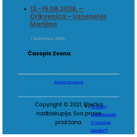
12.-15.08.2026. –
Crikvenica – Uznesenje
Marijino
7. kolovoza 2026.
Časopis Zvona
Arhiva brojeva
Copyright © 2021. Riječka
Izrada i
nadbiskupija. Sva prava
održavanje:
pridržana.
Creative
Media™