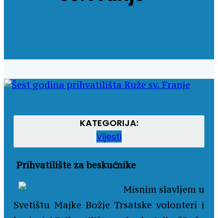
KATEGORIJA:
Vijesti
Prihvatilište za beskućnike
Misnim slavljem u
Svetištu Majke Božje Trsatske volonteri i