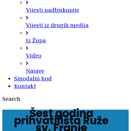
Vijesti nadbiskupije
Vijesti iz drugih medija
Iz Župa
Video
Najave
Sinodalni hod
Kontakt
Search
Šest godina
prihvatilišta Ruže
sv. Franje