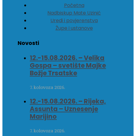
Početna
Nadbiskup Mate Uzinić
Uredi i povjerenstva
Župe i ustanove
Novosti
12.-15.08.2026. – Velika
Gospa – svetište Majke
Božje Trsatske
7. kolovoza 2026.
12.-15.08.2026. – Rijeka,
Assunta – Uznesenje
Marijino
7. kolovoza 2026.